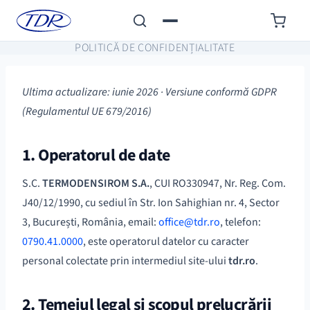
POLITICĂ DE CONFIDENȚIALITATE
Ultima actualizare: iunie 2026 · Versiune conformă GDPR
(Regulamentul UE 679/2016)
1. Operatorul de date
S.C.
TERMODENSIROM S.A.
, CUI RO330947, Nr. Reg. Com.
J40/12/1990, cu sediul în Str. Ion Sahighian nr. 4, Sector
3, București, România, email:
office@tdr.ro
, telefon:
0790.41.0000
, este operatorul datelor cu caracter
personal colectate prin intermediul site-ului
tdr.ro
.
2. Temeiul legal și scopul prelucrării