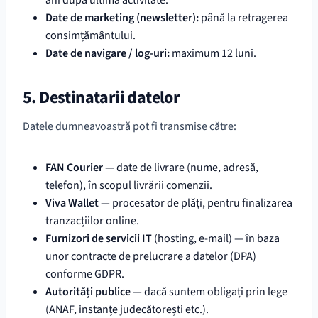
ani după ultima activitate.
Date de marketing (newsletter):
până la retragerea
consimțământului.
Date de navigare / log-uri:
maximum 12 luni.
5. Destinatarii datelor
Datele dumneavoastră pot fi transmise către:
FAN Courier
— date de livrare (nume, adresă,
telefon), în scopul livrării comenzii.
Viva Wallet
— procesator de plăți, pentru finalizarea
tranzacțiilor online.
Furnizori de servicii IT
(hosting, e-mail) — în baza
unor contracte de prelucrare a datelor (DPA)
conforme GDPR.
Autorități publice
— dacă suntem obligați prin lege
(ANAF, instanțe judecătorești etc.).