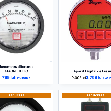
835 lei.
anometru diferential
MAGNEHELIC
Aparat Digital de Pres
Prețul
Prețul
799
lei
2,753
lei
2,995
lei
TVA inclus
TVA i
inițial
curent
a
este:
fost:
2,753 lei
REDUCERE!
REDUCERE!
2,995 lei