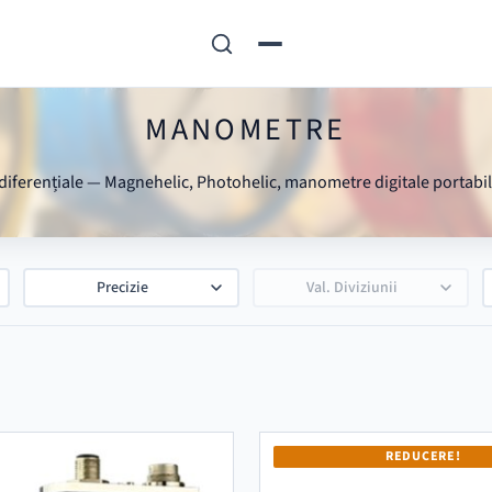
MANOMETRE
diferențiale — Magnehelic, Photohelic, manometre digitale portabil
Precizie
Val. Diviziunii
REDUCERE!