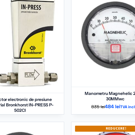
Manometru Magnehelic 
30MMwc
tor electronic de presiune
rial Bronkhorst IN-PRESS P-
Prețul
Prețul
484
lei
835
lei
TVA inc
502CI
inițial
curent
a
este:
fost:
484 lei.
REDUCERE!