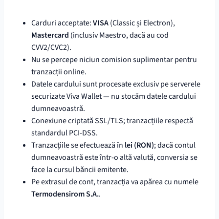
Carduri acceptate:
VISA
(Classic și Electron),
Mastercard
(inclusiv Maestro, dacă au cod
CVV2/CVC2).
Nu se percepe niciun comision suplimentar pentru
tranzacții online.
Datele cardului sunt procesate exclusiv pe serverele
securizate Viva Wallet — nu stocăm datele cardului
dumneavoastră.
Conexiune criptată SSL/TLS; tranzacțiile respectă
standardul PCI-DSS.
Tranzacțiile se efectuează în
lei (RON)
; dacă contul
dumneavoastră este într-o altă valută, conversia se
face la cursul băncii emitente.
Pe extrasul de cont, tranzacția va apărea cu numele
Termodensirom S.A.
.