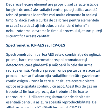
Deoarece fiecare element are propriul set caracteristic de
lungimi de undă ale radiației emise, puteți utiliza această
tehnică pentru a identifica mai multe elemente în același
timp. Și dacă aveți o curbă de calibrare pentru elementele
în cauză sau dacă ați introdus un standard intern în
nebulizator mai devreme în timpul procesului, atunci puteți
și cuantifica aceste cantități.
Spectrometru, ICP-AES sau ICP-OES
Spectrometrul din partea AES este o combinație de oglinzi,
prisme, bare, monocromatoare/policromatoare și
detectoare, care ghidează și măsoară în cele din urmă
radiația emisă. Pentru a preveni orice perturbare a acestui
proces – cum ar fi absorbția radiațiilor de către gazele care
conțin oxigen – zona în care sunt situate aceste obiecte
optice este spălată continuu cu azot. Acest flux de gaz nu
trebuie să fie foarte precis, dar trebuie să fie foarte
reproductibil. Utilizarea regulatoarelor de debit este
esențială pentru a asigura această reproductibilitate. De
altfel, este posibil să întâlniți termenul ICP-OES