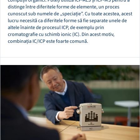
compușii organici. Puteți utiliza ICP-AES și ICP-MS pentru a
distinge între diferitele forme de elemente, un proces
cunoscut sub numele de „speciație”. Cu toate acestea, acest
lucru necesită ca diferitele forme să fie separate unele de
altele înainte de procesul ICP, de exemplu prin
cromatografie cu schimb ionic (IC). Din acest motiv,
combinația IC/ICP este foarte comună.