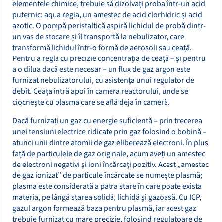
elementele chimice, trebuie să dizolvați proba într-un acid
puternic: aqua regia, un amestec de acid clorhidric și acid
azotic. O pompă peristaltică aspiră lichidul de probă dintr-
un vas de stocare și îl transportă la nebulizator, care
transformă lichidul într-o formă de aerosoli sau ceață.
Pentru a regla cu precizie concentrația de ceață – și pentru
a o dilua dacă este necesar – un flux de gaz argon este
furnizat nebulizatorului, cu asistența unui regulator de
debit. Ceața intră apoi în camera reactorului, unde se
ciocnește cu plasma care se află deja în cameră.
Dacă furnizați un gaz cu energie suficientă – prin trecerea
unei tensiuni electrice ridicate prin gaz folosind o bobină –
atunci unii dintre atomii de gaz eliberează electroni. În plus
față de particulele de gaz originale, acum aveți un amestec
de electroni negativi și ioni încărcați pozitiv. Acest „amestec
de gaz ionizat” de particule încărcate se numește plasmă;
plasma este considerată a patra stare în care poate exista
materia, pe lângă starea solidă, lichidă și gazoasă. Cu ICP,
gazul argon formează baza pentru plasmă, iar acest gaz
trebuie furnizat cu mare precizie, folosind regulatoare de