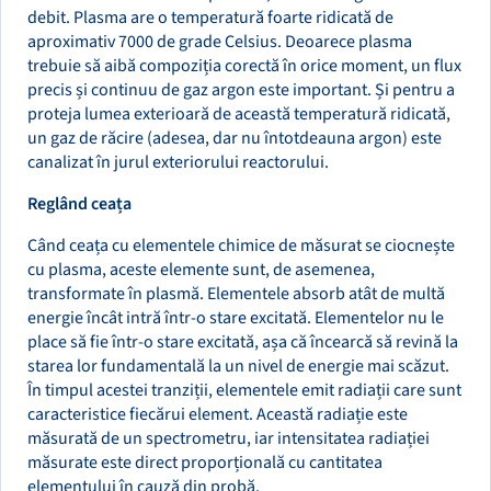
debit. Plasma are o temperatură foarte ridicată de
aproximativ 7000 de grade Celsius. Deoarece plasma
trebuie să aibă compoziția corectă în orice moment, un flux
precis și continuu de gaz argon este important. Și pentru a
proteja lumea exterioară de această temperatură ridicată,
un gaz de răcire (adesea, dar nu întotdeauna argon) este
canalizat în jurul exteriorului reactorului.
Reglând ceața
Când ceața cu elementele chimice de măsurat se ciocnește
cu plasma, aceste elemente sunt, de asemenea,
transformate în plasmă. Elementele absorb atât de multă
energie încât intră într-o stare excitată. Elementelor nu le
place să fie într-o stare excitată, așa că încearcă să revină la
starea lor fundamentală la un nivel de energie mai scăzut.
În timpul acestei tranziții, elementele emit radiații care sunt
caracteristice fiecărui element. Această radiație este
măsurată de un spectrometru, iar intensitatea radiației
măsurate este direct proporțională cu cantitatea
elementului în cauză din probă.