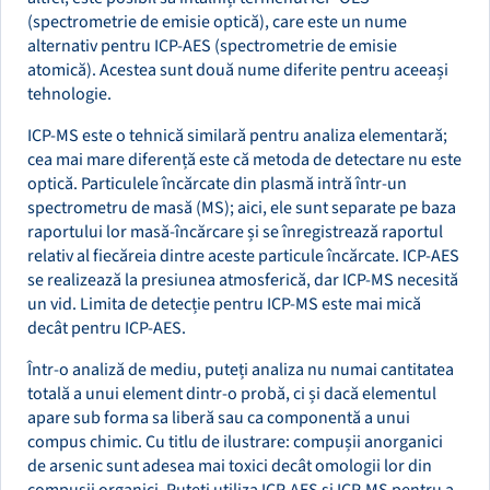
(spectrometrie de emisie optică), care este un nume
alternativ pentru ICP-AES (spectrometrie de emisie
atomică). Acestea sunt două nume diferite pentru aceeași
tehnologie.
ICP-MS este o tehnică similară pentru analiza elementară;
cea mai mare diferență este că metoda de detectare nu este
optică. Particulele încărcate din plasmă intră într-un
spectrometru de masă (MS); aici, ele sunt separate pe baza
raportului lor masă-încărcare și se înregistrează raportul
relativ al fiecăreia dintre aceste particule încărcate. ICP-AES
se realizează la presiunea atmosferică, dar ICP-MS necesită
un vid. Limita de detecție pentru ICP-MS este mai mică
decât pentru ICP-AES.
Într-o analiză de mediu, puteți analiza nu numai cantitatea
totală a unui element dintr-o probă, ci și dacă elementul
apare sub forma sa liberă sau ca componentă a unui
compus chimic. Cu titlu de ilustrare: compușii anorganici
de arsenic sunt adesea mai toxici decât omologii lor din