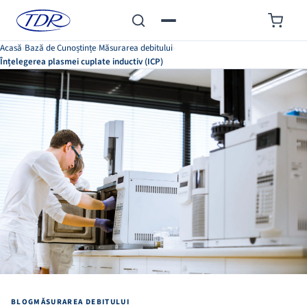
Acasă
›
Bază de Cunoștințe
›
Măsurarea debitului
›
Înțelegerea plasmei cuplate inductiv (ICP)
BLOG
MĂSURAREA DEBITULUI