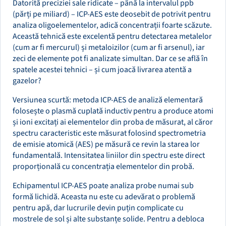
Datorită preciziei sale ridicate – până la intervalul ppb
(părți pe miliard) – ICP-AES este deosebit de potrivit pentru
analiza oligoelementelor, adică concentrații foarte scăzute.
Această tehnică este excelentă pentru detectarea metalelor
(cum ar fi mercurul) și metaloizilor (cum ar fi arsenul), iar
zeci de elemente pot fi analizate simultan. Dar ce se află în
spatele acestei tehnici – și cum joacă livrarea atentă a
gazelor?
Versiunea scurtă: metoda ICP-AES de analiză elementară
folosește o plasmă cuplată inductiv pentru a produce atomi
și ioni excitați ai elementelor din proba de măsurat, al căror
spectru caracteristic este măsurat folosind spectrometria
de emisie atomică (AES) pe măsură ce revin la starea lor
fundamentală. Intensitatea liniilor din spectru este direct
proporțională cu concentrația elementelor din probă.
Echipamentul ICP-AES poate analiza probe numai sub
formă lichidă. Aceasta nu este cu adevărat o problemă
pentru apă, dar lucrurile devin puțin complicate cu
mostrele de sol și alte substanțe solide. Pentru a debloca