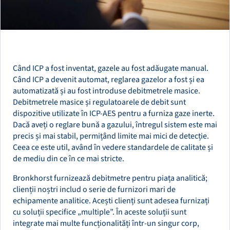
Când ICP a fost inventat, gazele au fost adăugate manual.
Când ICP a devenit automat, reglarea gazelor a fost și ea
automatizată și au fost introduse debitmetrele masice.
Debitmetrele masice și regulatoarele de debit sunt
dispozitive utilizate în ICP-AES pentru a furniza gaze inerte.
Dacă aveți o reglare bună a gazului, întregul sistem este mai
precis și mai stabil, permițând limite mai mici de detecție.
Ceea ce este util, având în vedere standardele de calitate și
de mediu din ce în ce mai stricte.
Bronkhorst furnizează debitmetre pentru piața analitică;
clienții noștri includ o serie de furnizori mari de
echipamente analitice. Acești clienți sunt adesea furnizați
cu soluții specifice „multiple”. În aceste soluții sunt
integrate mai multe funcționalități într-un singur corp,