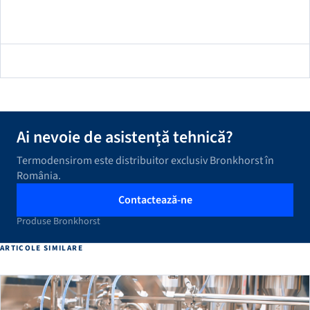
Ai nevoie de asistență tehnică?
Termodensirom este distribuitor exclusiv Bronkhorst în
România.
Contactează-ne
Produse Bronkhorst
ARTICOLE SIMILARE