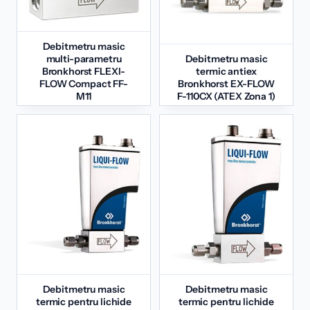
Debitmetru masic
multi-parametru
Debitmetru masic
Bronkhorst FLEXI-
termic antiex
FLOW Compact FF-
Bronkhorst EX-FLOW
M11
F-110CX (ATEX Zona 1)
Debitmetru masic
Debitmetru masic
termic pentru lichide
termic pentru lichide