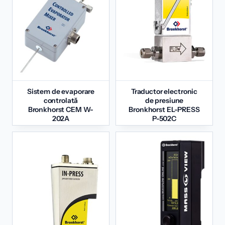
Sistem de evaporare
Traductor electronic
controlată
de presiune
Bronkhorst CEM W-
Bronkhorst EL-PRESS
202A
P-502C