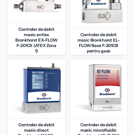
Controler de debit
masic antiex
Controler de debit
Bronkhorst EX-FLOW
masic Bronkhorst EL-
F-201CX (ATEX Zona
FLOW Base F-201CB
1)
pentru gaze
Controler de debit
Controler de debit
masic direct
masic microfluidic