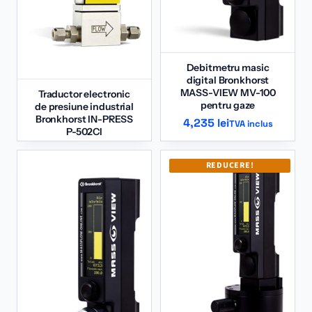
Debitmetru masic
digital Bronkhorst
MASS-VIEW MV-100
Traductor electronic
pentru gaze
de presiune industrial
Bronkhorst IN-PRESS
4,235
lei
TVA inclus
P-502CI
REDUCERE!