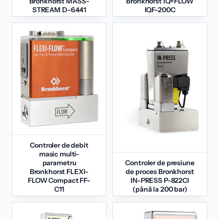
Bronkhorst MASS-
Bronkhorst IQ+FLOW
STREAM D-6441
IQF-200C
Controler de debit
masic multi-
parametru
Controler de presiune
Bronkhorst FLEXI-
de proces Bronkhorst
FLOW Compact FF-
IN-PRESS P-822CI
C11
(până la 200 bar)