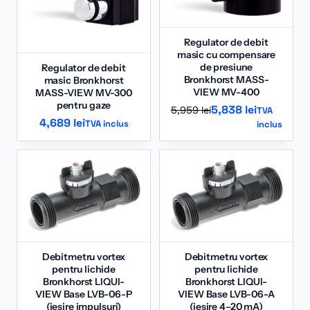
Regulator de debit
masic cu compensare
de presiune
Regulator de debit
Bronkhorst MASS-
masic Bronkhorst
VIEW MV-400
MASS-VIEW MV-300
pentru gaze
Prețul
Prețul
5,838
lei
5,959
lei
TVA
4,689
lei
TVA inclus
inclus
inițial
curent
a
este:
fost:
5,838 lei.
5,959 lei.
Debitmetru vortex
Debitmetru vortex
pentru lichide
pentru lichide
Bronkhorst LIQUI-
Bronkhorst LIQUI-
VIEW Base LVB-06-P
VIEW Base LVB-06-A
(ieșire impulsuri)
(ieșire 4–20 mA)