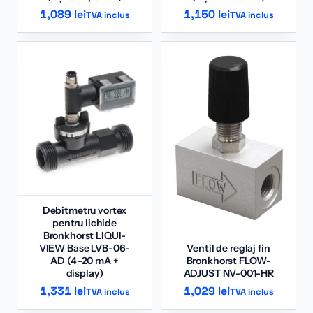
1,089
lei
1,150
lei
TVA inclus
TVA inclus
Debitmetru vortex
pentru lichide
Bronkhorst LIQUI-
VIEW Base LVB-06-
Ventil de reglaj fin
AD (4–20 mA +
Bronkhorst FLOW-
display)
ADJUST NV-001-HR
1,331
lei
1,029
lei
TVA inclus
TVA inclus