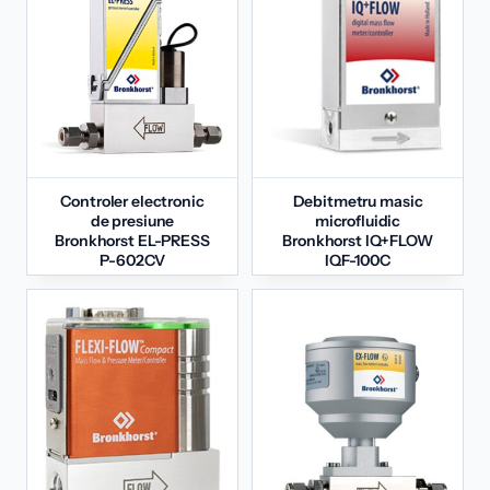
Controler electronic
Debitmetru masic
de presiune
microfluidic
Bronkhorst EL-PRESS
Bronkhorst IQ+FLOW
P-602CV
IQF-100C