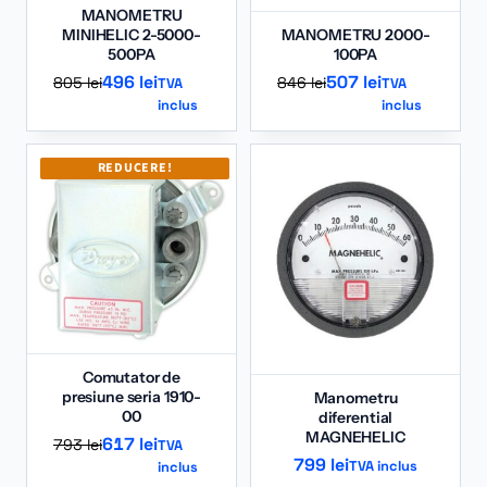
MANOMETRU
MINIHELIC 2-5000-
MANOMETRU 2000-
500PA
100PA
Prețul
Prețul
Prețul
Prețul
496
lei
507
lei
805
lei
846
lei
TVA
TVA
inclus
inclus
inițial
curent
inițial
curent
a
este:
a
este:
fost:
496 lei.
fost:
507 lei.
REDUCERE!
805 lei.
846 lei.
Comutator de
presiune seria 1910-
Manometru
00
diferential
MAGNEHELIC
Prețul
Prețul
617
lei
793
lei
TVA
799
lei
TVA inclus
inclus
inițial
curent