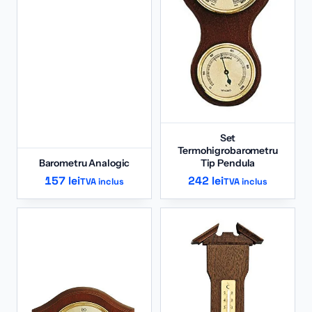
Set
Termohigrobarometru
Barometru Analogic
Tip Pendula
157
lei
242
lei
TVA inclus
TVA inclus