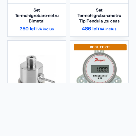
Set
Set
Termohigrobarometru
Termohigrobarometru
Bimetal
Tip Pendula ,cu ceas
250
lei
486
lei
TVA inclus
TVA inclus
REDUCERE!
Transmitator de
Presiune Diferentiala
-Magnesense
Pressure Disk
Prețul
Prețul
1,500
lei
1,742
lei
TVA
10,043
lei
TVA inclus
inclus
inițial
curent