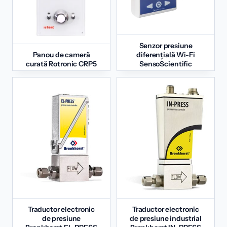
Senzor presiune
Panou de cameră
diferențială Wi-Fi
curată Rotronic CRP5
SensoScientific
Traductor electronic
Traductor electronic
de presiune
de presiune industrial