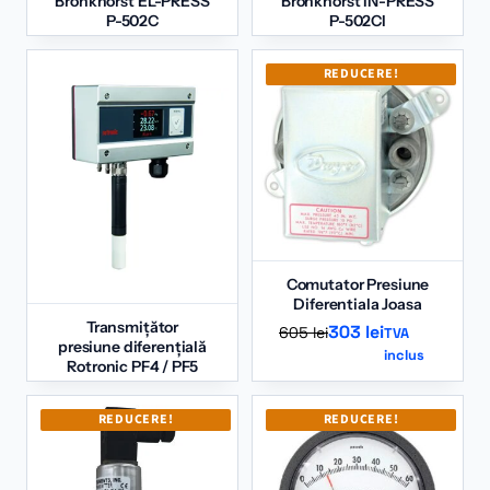
Bronkhorst EL-PRESS
Bronkhorst IN-PRESS
P-502C
P-502CI
REDUCERE!
Comutator Presiune
Diferentiala Joasa
Transmițător
Prețul
Prețul
303
lei
605
lei
TVA
presiune diferențială
inclus
inițial
curent
Rotronic PF4 / PF5
a
este:
fost:
303 lei.
REDUCERE!
REDUCERE!
605 lei.