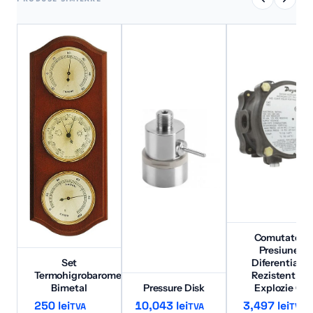
Comutator
Presiune
Set
Diferentiala
Termohigrobarometru
Rezistent la
Bimetal
Pressure Disk
Explozie G
250
lei
10,043
lei
3,497
lei
TVA
TVA
TVA