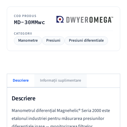
COD PRODUS
MD-30MMwc
CATEGORII
Manometre
Presiuni
Presiuni diferentiale
Descriere
Informații suplimentare
Descriere
Manometrul diferențial Magnehelic® Seria 2000 este
etalonul industriei pentru măsurarea presiunilor
diferențiale joase — monitorizarea filtrelor,