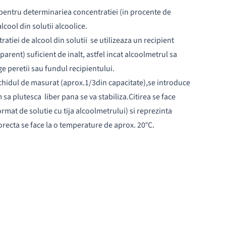
 pentru determinariea concentratiei (in procente de
cool din solutii alcoolice.
atiei de alcool din solutii se utilizeaza un recipient
sparent) suficient de inalt, astfel incat alcoolmetrul sa
ge peretii sau fundul recipientului.
ichidul de masurat (aprox.1/3din capacitate),se introduce
 sa plutesca liber pana se va stabiliza.Citirea se face
mat de solutie cu tija alcoolmetrului) si reprezinta
corecta se face la o temperature de aprox. 20°C.