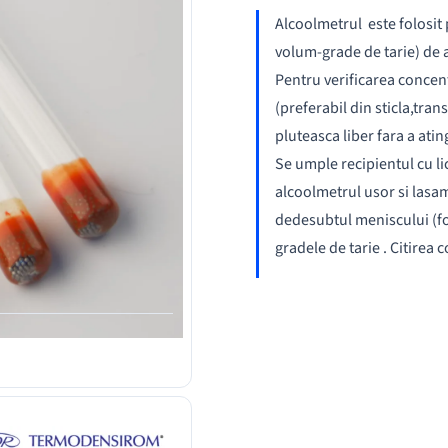
Alcoolmetrul este folosit
volum-grade de tarie) de al
Pentru verificarea concentr
(preferabil din sticla,tran
pluteasca liber fara a atin
Se umple recipientul cu l
alcoolmetrul usor si lasam
dedesubtul meniscului (for
gradele de tarie . Citirea 