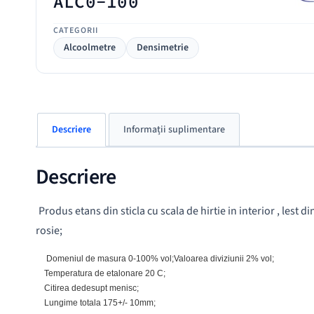
ALC0-100
CATEGORII
Alcoolmetre
Densimetrie
Descriere
Informații suplimentare
Descriere
Produs etans din sticla cu scala de hirtie in interior , lest d
rosie;
Domeniul de masura 0-100% vol;Valoarea diviziunii 2% vol;
Temperatura de etalonare 20 C;
Citirea dedesupt menisc;
Lungime totala 175+/- 10mm;