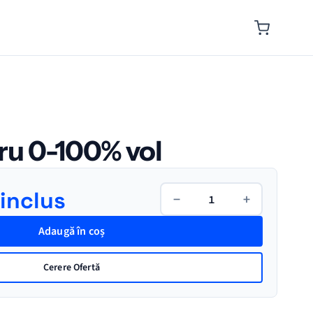
ru 0-100% vol
Cantitate
inclus
−
+
Alcoolmetru
0-
Adaugă în coș
100%
vol
Cerere Ofertă