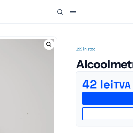
199 în stoc
Alcoolmet
42
lei
TVA 