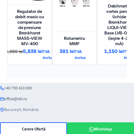
Debitmetru
Regulator de
vortex pentru
debit masic cu
lichide
compensare
Bronkhorst
de presiune
LIQUI-VIEW
Bronkhorst
Base LVB-06-
MASS-VIEW
Rotametru
(ieșire 4–20
MV-400
MMF
mA)
Prețul
Prețul
5,838
lei
381
lei
1,150
lei
5,959
lei
TVA
TVA
TVA
inclus
inclus
inclu
inițial
curent
a
este:
fost:
5,838 lei.
5,959 lei.
+40 790 410 000
office@tdr.ro
București, România
Cerere Ofertă
WhatsApp