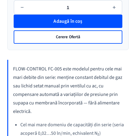
Cantitate
−
+
Controler
manual
Adaugă în coș
de
debit
Cerere Ofertă
constant
Bronkhorst
FLOW-
CONTROL
FLOW-CONTROL FC-005 este modelul pentru cele mai
FC-
mari debite din serie: menține constant debitul de gaz
005
sau lichid setat manual prin ventilul cu ac, cu
(High
compensare automată a variațiilor de presiune prin
Flow)
supapa cu membrană încorporată — fără alimentare
electrică.
Cel mai mare domeniu de capacități din serie (seria
acoperă 0,02…50 ln/min, echivalent N₂)