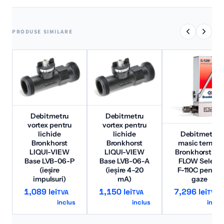
PRODUSE SIMILARE
Debitmetru
Debitmetru
vortex pentru
vortex pentru
lichide
lichide
Debitmetru
Bronkhorst
Bronkhorst
masic termic
LIQUI-VIEW
LIQUI-VIEW
Bronkhorst EL-
Base LVB-06-P
Base LVB-06-A
FLOW Select
(ieșire
(ieșire 4–20
F-110C pentru
impulsuri)
mA)
gaze
1,089
lei
1,150
lei
7,296
lei
TVA
TVA
TVA
inclus
inclus
inclu