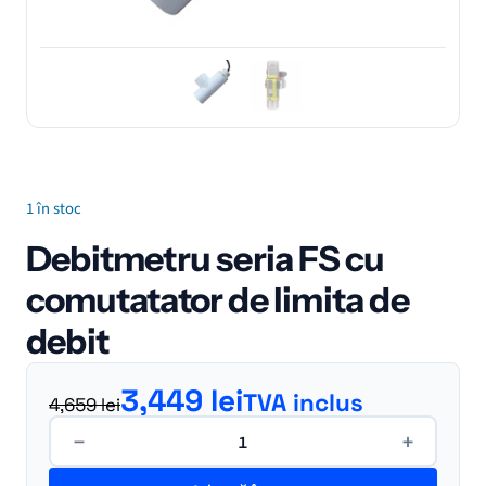
1 în stoc
Debitmetru seria FS cu
comutatator de limita de
debit
Prețul inițial a fost: 4,659 lei.
Prețul curent este: 3,449 lei.
3,449
lei
TVA inclus
4,659
lei
Cantitate
−
+
Debitmetru
seria