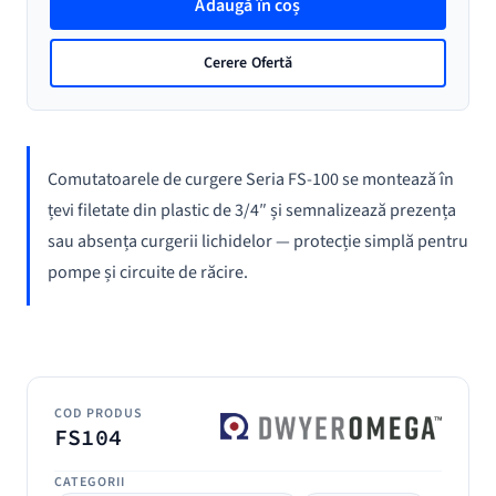
Adaugă în coș
FS
cu
Cerere Ofertă
comutatator
de
limita
de
Comutatoarele de curgere Seria FS-100 se montează în
debit
țevi filetate din plastic de 3/4″ și semnalizează prezența
sau absența curgerii lichidelor — protecție simplă pentru
pompe și circuite de răcire.
COD PRODUS
FS104
CATEGORII