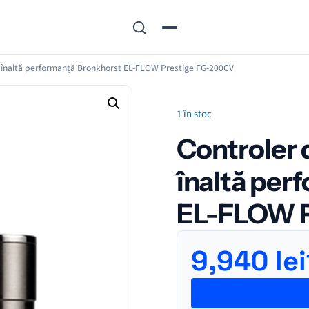
e înaltă performanță Bronkhorst EL-FLOW Prestige FG-200CV
1 în stoc
Controler 
înaltă per
EL-FLOW P
9,940
lei