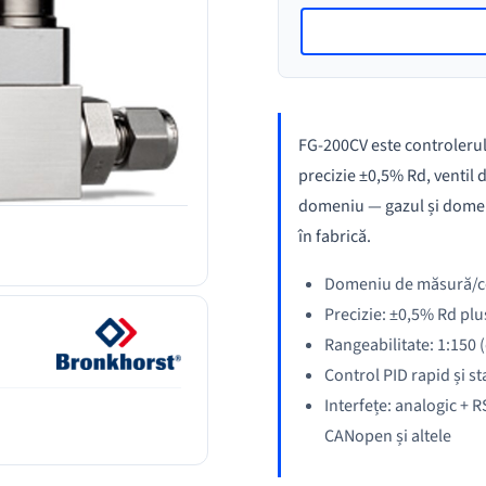
FG-200CV este controleru
precizie ±0,5% Rd, ventil 
domeniu — gazul și domeniu
în fabrică.
Domeniu de măsură/con
Precizie: ±0,5% Rd pl
Rangeabilitate: 1:150 (
Control PID rapid și st
Interfețe: analogic +
CANopen și altele