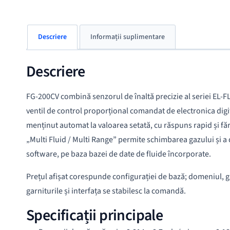
Descriere
Informații suplimentare
Descriere
FG-200CV combină senzorul de înaltă precizie al seriei EL-
ventil de control proporțional comandat de electronica digit
menținut automat la valoarea setată, cu răspuns rapid și fă
„Multi Fluid / Multi Range” permite schimbarea gazului și a
software, pe baza bazei de date de fluide încorporate.
Prețul afișat corespunde configurației de bază; domeniul, g
garniturile și interfața se stabilesc la comandă.
Specificații principale