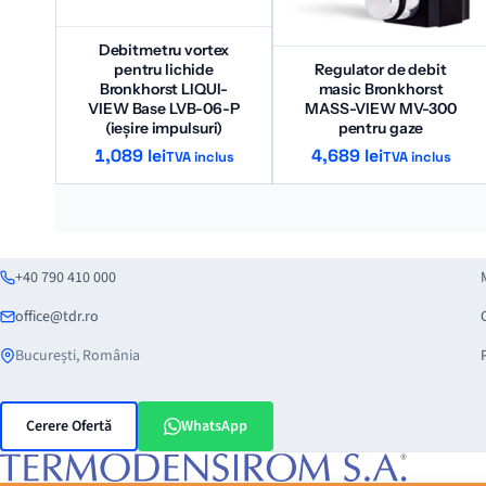
Debitmetru vortex
pentru lichide
Regulator de debit
Bronkhorst LIQUI-
masic Bronkhorst
VIEW Base LVB-06-P
MASS-VIEW MV-300
(ieșire impulsuri)
pentru gaze
1,089
lei
4,689
lei
TVA inclus
TVA inclus
+40 790 410 000
office@tdr.ro
București, România
Cerere Ofertă
WhatsApp