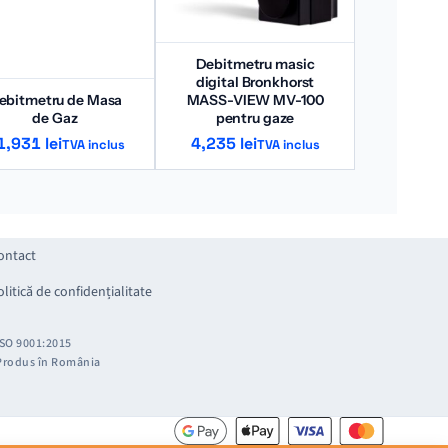
Debitmetru masic
digital Bronkhorst
ebitmetru de Masa
MASS-VIEW MV-100
de Gaz
pentru gaze
1,931
lei
4,235
lei
TVA inclus
TVA inclus
ontact
olitică de confidențialitate
ISO 9001:2015
Produs în România