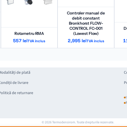
Controler manual de
debit constant
Bronkhorst FLOW-
CONTROL FC-001
D
Rotametru RMA
(Lowest Flow)
557
lei
2,995
lei
1
TVA inclus
TVA inclus
Modalități de plată
C
Condiții de livrare
P
Politică de returnare
© 2026
Termodensirom. Toate drepturile rezervate.