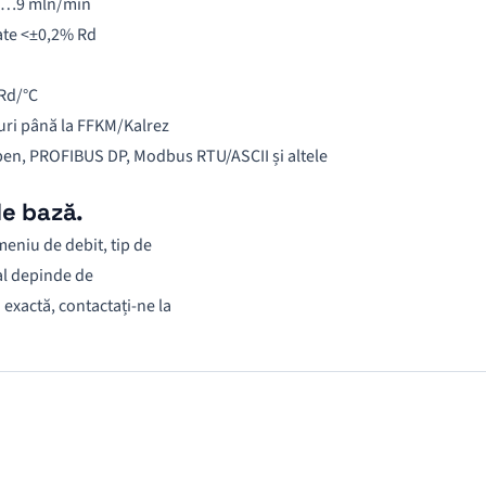
18…9 mln/min
tate <±0,2% Rd
 Rd/°C
turi până la FFKM/Kalrez
pen, PROFIBUS DP, Modbus RTU/ASCII și altele
de bază.
eniu de debit, tip de
nal depinde de
 exactă, contactați-ne la