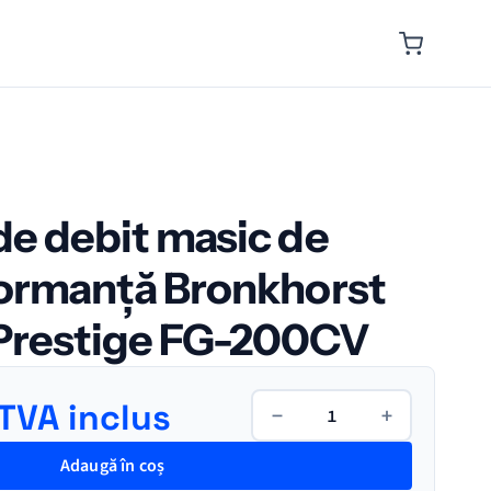
de debit masic de
formanță Bronkhorst
restige FG-200CV
Cantitate
TVA inclus
−
+
Controler
de
Adaugă în coș
debit