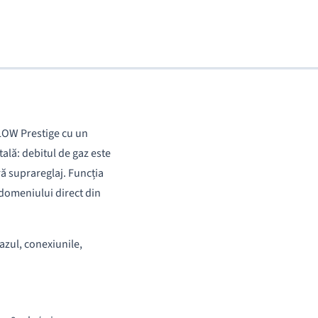
FLOW Prestige cu un
ală: debitul de gaz este
ră suprareglaj. Funcția
 domeniului direct din
azul, conexiunile,