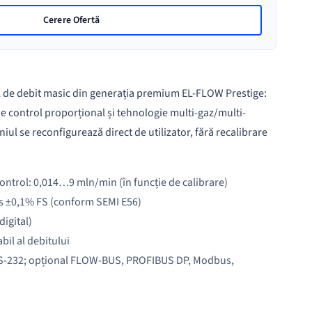
masic
Cerere Ofertă
de
înaltă
performanță
Bronkhorst
l de debit masic din generația premium EL-FLOW Prestige:
EL-
de control proporțional și tehnologie multi-gaz/multi-
FLOW
l se reconfigurează direct de utilizator, fără recalibrare
Prestige
FG-
200CV
trol: 0,014…9 mln/min (în funcție de calibrare)
us ±0,1% FS (conform SEMI E56)
digital)
abil al debitului
 RS-232; opțional FLOW-BUS, PROFIBUS DP, Modbus,