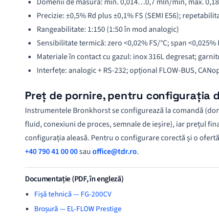
Domenii de măsură: min. 0,014…0,7 mln/min, max. 0,
Precizie: ±0,5% Rd plus ±0,1% FS (SEMI E56); repetabili
Rangeabilitate: 1:150 (1:50 în mod analogic)
Sensibilitate termică: zero <0,02% FS/°C; span <0,025%
Materiale în contact cu gazul: inox 316L degresat; garni
Interfețe: analogic + RS-232; opțional FLOW-BUS, CANo
Preț de pornire, pentru configurația 
Instrumentele Bronkhorst se configurează la comandă (dom
fluid, conexiuni de proces, semnale de ieșire), iar prețul fi
configurația aleasă. Pentru o configurare corectă și o ofertă
+40 790 41 00 00
sau
office@tdr.ro
.
Documentație (PDF, în engleză)
Fișă tehnică — FG-200CV
Broșură — EL-FLOW Prestige