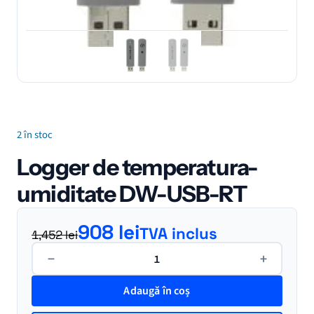
2 în stoc
Logger de temperatura-
umiditate DW-USB-RT
Prețul inițial a fost: 1,452 lei.
Prețul curent este: 908 lei.
908
lei
TVA inclus
1,452
lei
Cantitate
−
+
Logger
de
Adaugă în coș
temperatura-