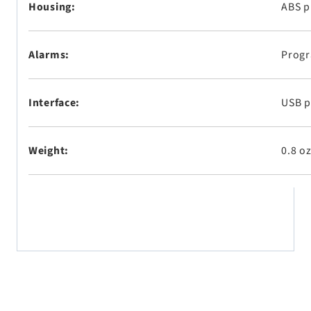
Housing:
ABS p
Alarms:
Progr
Interface:
USB p
Weight:
0.8 oz