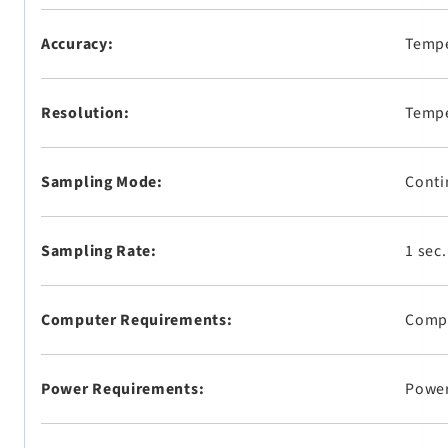
Accuracy:
Tempe
Resolution:
Tempe
Sampling Mode:
Conti
Sampling Rate:
1 sec.
Computer Requirements:
Compa
Power Requirements:
Power