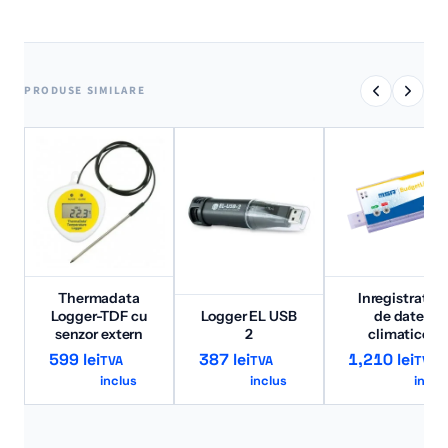
PRODUSE SIMILARE
Thermadata
Inregistrator
Logger-TDF cu
Logger EL USB
de date
senzor extern
2
climatice
599
lei
387
lei
1,210
lei
TVA
TVA
TVA
inclus
inclus
inclu