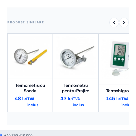
PRODUSE SIMILARE
Termometru cu
Termometru
Sonda
pentru Prajire
Termohigromet
48
lei
42
lei
145
lei
TVA
TVA
TVA
inclus
inclus
inclus
+40 790 410 000