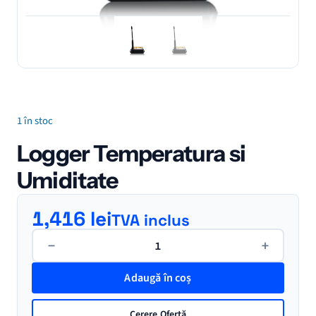
1 în stoc
Logger Temperatura si
Umiditate
1,416
lei
TVA inclus
Cantitate
−
+
Logger
Temperatura
Adaugă în coș
si
Umiditate
Cerere Ofertă