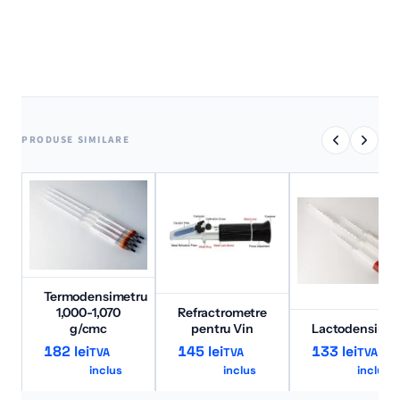
PRODUSE SIMILARE
Termodensimetru
1,000-1,070
Refractrometre
g/cmc
pentru Vin
Lactodensimet
182
lei
145
lei
133
lei
TVA
TVA
TVA
inclus
inclus
inclus