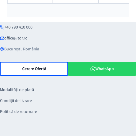
a
este:
a
este:
a
este:
fost:
5,109 lei.
fost:
484 lei.
fost:
805 lei
5,835 lei.
835 lei.
1,047 l
+40 790 410 000
office@tdr.ro
București, România
Cerere Ofertă
WhatsApp
Modalități de plată
Condiții de livrare
Politică de returnare