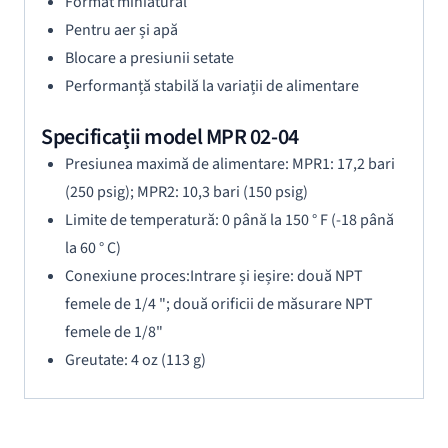
Format miniatural
Pentru aer și apă
Blocare a presiunii setate
Performanță stabilă la variații de alimentare
Specificații model MPR 02-04
Presiunea maximă de alimentare: MPR1: 17,2 bari
(250 psig); MPR2: 10,3 bari (150 psig)
Limite de temperatură: 0 până la 150 ° F (-18 până
la 60 ° C)
Conexiune proces:Intrare și ieșire: două NPT
femele de 1/4 "; două orificii de măsurare NPT
femele de 1/8"
Greutate: 4 oz (113 g)