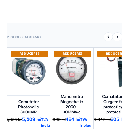
PRODUSE SIMILARE
REDUCERE!
REDUCERE!
REDUCERE!
Manometru
Comutator de
Comutator
Magnehelic
Curgere fara
Photohelic
2000-
protectie/cu
3000MR
30MMwc
protectie
Prețul
Prețul
Prețul
Prețul
Prețul
Prețul
5,109
lei
484
lei
805
lei
5,835
lei
835
lei
1,047
lei
TVA
TVA
T
inclus
inclus
in
inițial
curent
inițial
curent
inițial
curen