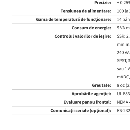
Precizie:
± 0,25%
Tensiunea de alimentare:
100 la
Gama de temperatură de funcționare:
14 până
Consum de energie:
5 VA m
Controlul valorilor de ieșire:
SSR: 2.
minim
240 VA
SPST, 
sau 1 
mADC, 
Greutate:
8 oz (2
Aprobările agenției:
UL E83
Evaluare panou frontal:
NEMA 4
Comunicații seriale (opțional):
RS-232