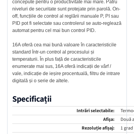
concepute pentru o productivitate mai mare. Patru
niveluri de securitate sunt protejate prin parolă. On-
off, funcțiile de control al reglării manuale P, PI sau
PID pot fi selectate sau controlerul se auto-reglează
automat pentru cel mai bun control PID.
16A oferă cea mai bună valoare în caracteristicile
standard într-un control al procesului și
temperaturii. În plus față de caracteristicile
enumerate mai sus, 16A oferă indicații de vârf /
vale, indicație de ieșire procentuală, filtru de intrare
digitală și o serie de altele.
Specificații
Intrări selectabile:
Termoc
Afişa:
Două af
Rezoluție afișaj:
1 grad