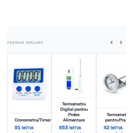
PRODUSE SIMILARE
Termometru
Digital pentru
Probe
Termometru
Cronometru/Timer
Alimentare
pentru Prajire
91
lei
653
lei
42
lei
TVA
TVA
TVA