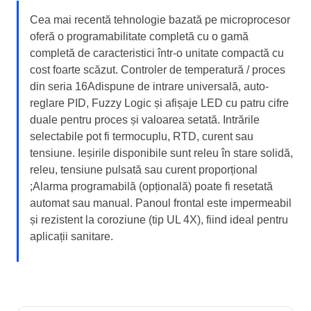
Cea mai recentă tehnologie bazată pe microprocesor
oferă o programabilitate completă cu o gamă
completă de caracteristici într-o unitate compactă cu
cost foarte scăzut. Controler de temperatură / proces
din seria 16Adispune de intrare universală, auto-
reglare PID, Fuzzy Logic și afișaje LED cu patru cifre
duale pentru proces și valoarea setată. Intrările
selectabile pot fi termocuplu, RTD, curent sau
tensiune. Ieșirile disponibile sunt releu în stare solidă,
releu, tensiune pulsată sau curent proporțional
;Alarma programabilă (opțională) poate fi resetată
automat sau manual. Panoul frontal este impermeabil
și rezistent la coroziune (tip UL 4X), fiind ideal pentru
aplicații sanitare.