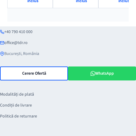
inclus
inclus
inclus
+40 790 410 000
office@tdr.ro
București, România
Cerere Ofertă
WhatsApp
Modalități de plată
Condiții de livrare
Politică de returnare