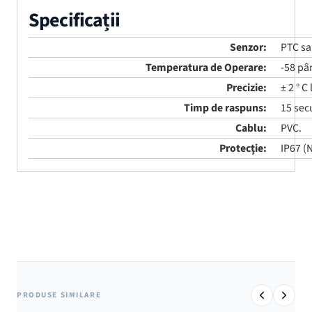
Specificații
Senzor:
PTC sa
Temperatura de Operare:
-58 pân
Precizie:
± 2 ° C 
Timp de raspuns:
15 sec
Cablu:
PVC.
Protecţie:
IP67 (
PRODUSE SIMILARE