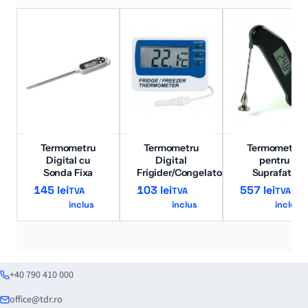
Termometru
Termometru
Termometru
Digital cu
Digital
pentru
Sonda Fixa
Frigider/Congelator
Suprafata
145
lei
103
lei
557
lei
TVA
TVA
TVA
inclus
inclus
inclus
+40 790 410 000
office@tdr.ro