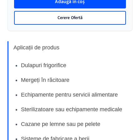
Adaugă în coș
Teaca
Alama
Cerere Ofertă
pentru
Comutatoare
de
Temperatura
Aplicații de produs
TS
Dulapuri frigorifice
Mergeți în răcitoare
Echipamente pentru servicii alimentare
Sterilizatoare sau echipamente medicale
Cazane pe lemne sau pe pelete
Sisteme de fabricare a berii