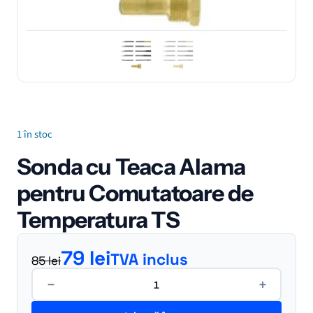
1 în stoc
Sonda cu Teaca Alama
pentru Comutatoare de
Temperatura TS
Prețul inițial a fost: 85 lei.
Prețul curent este: 79 lei.
79
lei
TVA inclus
85
lei
Cantitate
−
+
Sonda
cu