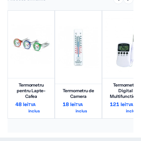
Termometru
Termometru
pentru Lapte-
Termometru de
Digital
Cafea
Camera
Multifunctiona
48
lei
18
lei
121
lei
TVA
TVA
TVA
inclus
inclus
inclus