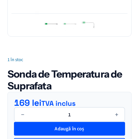
1 în stoc
Sonda de Temperatura de
Suprafata
169
lei
TVA inclus
Cantitate
−
+
Sonda
de
Adaugă în coș
Temperatura