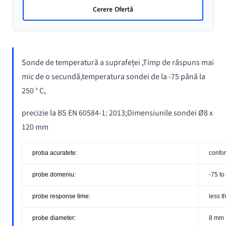
de
Cerere Ofertă
Suprafata
Sonde de temperatură a suprafeței ,Timp de răspuns mai
mic de o secundă,temperatura sondei de la -75 până la
250 ° C,
precizie la BS EN 60584-1: 2013;Dimensiunile sondei Ø8 x
120 mm
proba acuratete:
confo
probe domeniu:
-75 t
probe response time:
less t
probe diameter:
8 mm