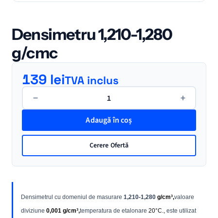
Densimetru 1,210-1,280
g/cmc
139
lei
TVA inclus
Cantitate
−
+
Densimetru
1,210-
Adaugă în coș
1,280
g/cmc
Cerere Ofertă
Densimetrul cu domeniul de masurare
1,210-1,280
g/cm³,
valoare
diviziune
0,001 g/cm³,
temperatura de etalonare
20°C.,
este utilizat