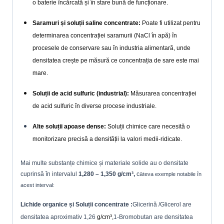
o baterie încărcată și în stare bună de funcționare.
Saramuri și soluții saline concentrate:
Poate fi utilizat pentru
determinarea concentrației saramurii (NaCl în apă) în
procesele de conservare sau în industria alimentară, unde
densitatea crește pe măsură ce concentrația de sare este mai
mare.
Soluții de acid sulfuric (industrial):
Măsurarea concentrației
de acid sulfuric în diverse procese industriale.
Alte soluții apoase dense:
Soluții chimice care necesită o
monitorizare precisă a densității la valori medii-ridicate.
Mai multe substanțe chimice și materiale solide au o densitate
cuprinsă în intervalul
1,280 – 1,350 g/cm³,
ca
teva exemple notabile în
acest interval:
Lichide organice și Soluții concentrate :
Glicerină /Glicerol are
densitatea aproximativ 1,26
g/cm³,
1-Bromobutan are densitatea