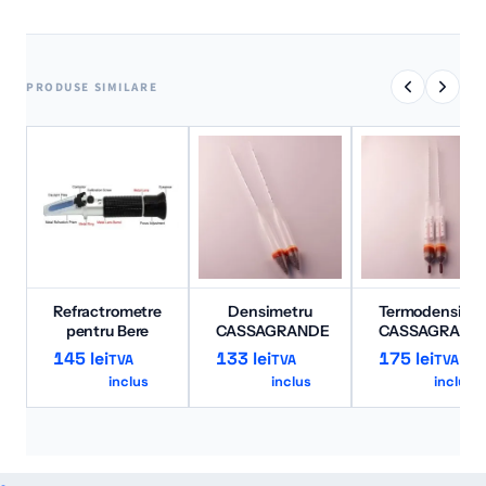
PRODUSE SIMILARE
Refractrometre
Densimetru
Termodensime
pentru Bere
CASSAGRANDE
CASSAGRAND
145
lei
133
lei
175
lei
TVA
TVA
TVA
inclus
inclus
inclus