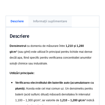
Descriere
Informații suplimentare
Descriere
Densimetrul
cu domeniu de măsurare între
1,210 și 1,280
g/cm³
(sau g/ml) este utilizat în principal pentru lichide mai dense
decât apa, fiind specific pentru verificarea concentratiei anumitor
soluții chimice sau industriale.
Utilizări principale:
Verificarea electrolitului din bateriile auto (acumulatoare cu
plumb):
Acesta este cel mai comun uz. Un densimetru pentru
baterii (acid sulfuric diluat) măsoară densitatea în intervalul
1,100 – 1,300 g/cm³, iar valorile de
1,210 – 1,280 g/cm³
indică