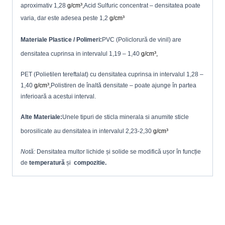
aproximativ 1,28
g/cm³,
Acid Sulfuric concentrat – densitatea poate
varia, dar este adesea peste 1,2
g/cm³
Materiale Plastice / Polimeri:
PVC (Policlorură de vinil) are
densitatea cuprinsa in intervalul 1,19 – 1,40
g/cm³,
PET (Polietilen tereftalat) cu densitatea cuprinsa in intervalul 1,28 –
1,40
g/cm³,
Polistiren de înaltă densitate – poate ajunge în partea
inferioară a acestui interval.
Alte Materiale:
Unele tipuri de sticla minerala si anumite sticle
borosilicate au densitatea in intervalul 2,23-2,30
g/cm³
Notă:
Densitatea multor lichide și solide se modifică ușor în funcție
de
temperatură
și
compozitie.