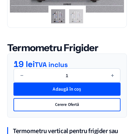
Termometru Frigider
19
lei
TVA inclus
Cantitate
−
+
Termometru
Frigider
Adaugă în coș
Cerere Ofertă
Termometru vertical pentru frigider sau