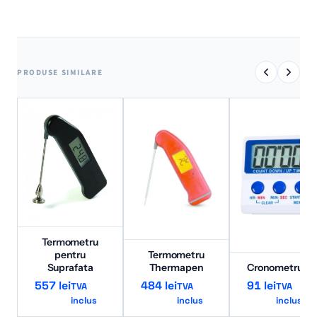
PRODUSE SIMILARE
Termometru
pentru
Termometru
Suprafata
Thermapen
Cronometru/Ti
557
lei
484
lei
91
lei
TVA
TVA
TVA
inclus
inclus
inclus