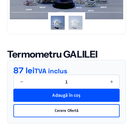
Termometru GALILEI
87
lei
TVA inclus
Cantitate
−
+
Termometru
GALILEI
Adaugă în coș
Cerere Ofertă