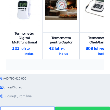
Termometru
Digital
Termometru
Termometru
Multifunctional
pentru Cuptor
ChefAlarm
121
lei
42
lei
303
lei
TVA
TVA
TVA
inclus
inclus
inclus
+40 790 410 000
office@tdr.ro
București, România