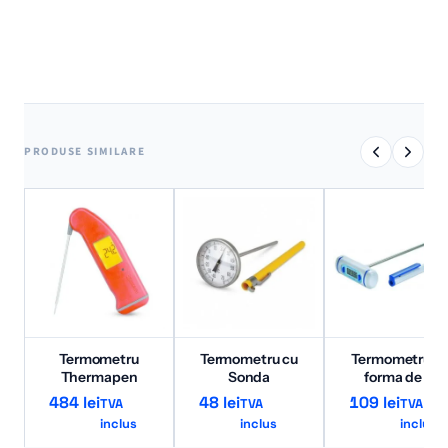
PRODUSE SIMILARE
Termometru
Termometru cu
Termometru in
Thermapen
Sonda
forma de T
484
lei
48
lei
109
lei
TVA
TVA
TVA
inclus
inclus
inclus