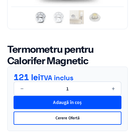
Termometru pentru
Calorifer Magnetic
121
lei
TVA inclus
Cantitate
−
+
Termometru
pentru
Adaugă în coș
Calorifer
Magnetic
Cerere Ofertă