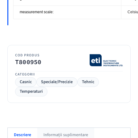
measurement scale:
Celsi
COD PRODUS
T800950
CATEGORII
Casnic
Speciale/Precizie
Tehnic
Temperaturi
Descriere
Informații suplimentare