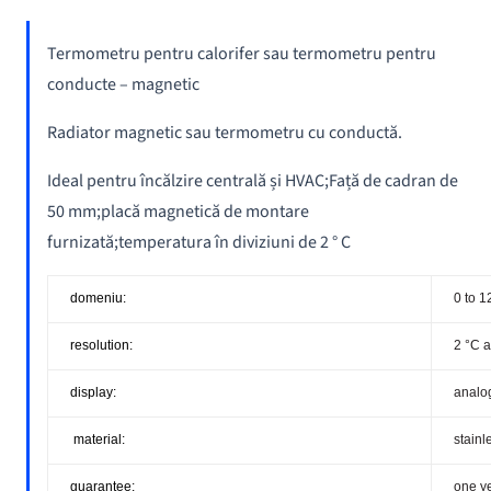
Termometru pentru calorifer sau termometru pentru
conducte – magnetic
Radiator magnetic sau termometru cu conductă.
Ideal pentru încălzire centrală și HVAC;Față de cadran de
50 mm;placă magnetică de montare
furnizată;temperatura în diviziuni de 2 ° C
domeniu:
0 to 1
resolution:
2 °C a
display:
analo
material:
stainl
guarantee:
one y