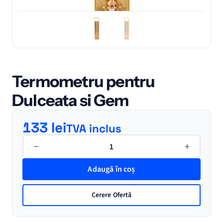
Termometru pentru
Dulceata si Gem
133
lei
TVA inclus
Cantitate
−
+
Termometru
pentru
Adaugă în coș
Dulceata
si
Cerere Ofertă
Gem