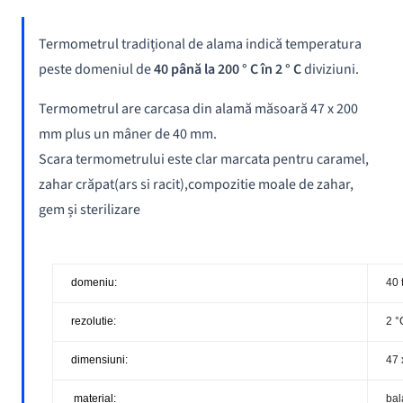
Termometrul tradițional de alama indică temperatura
peste domeniul de
40 până la 200 ° C în 2 ° C
diviziuni.
Termometrul are carcasa din alamă măsoară 47 x 200
mm plus un mâner de 40 mm.
Scara termometrului este clar marcata pentru caramel,
zahar crăpat(ars si racit),compozitie moale de zahar,
gem și sterilizare
domeniu:
40 
rezolutie:
2 °
dimensiuni:
47 
material:
bal