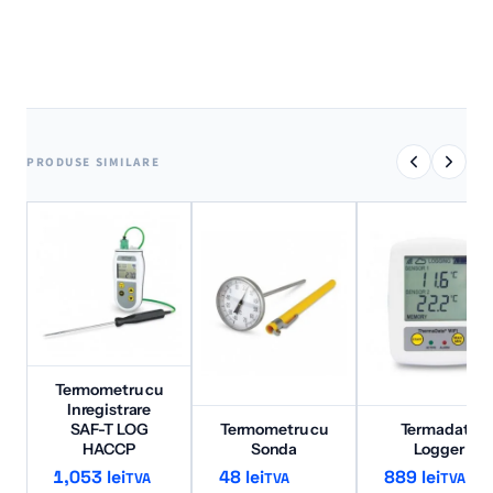
PRODUSE SIMILARE
Termometru cu
Inregistrare
SAF-T LOG
Termometru cu
Termadata
HACCP
Sonda
Logger
1,053
lei
48
lei
889
lei
TVA
TVA
TVA