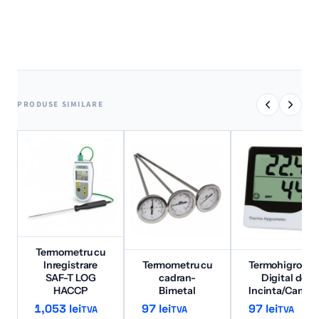
PRODUSE SIMILARE
Termometru cu
Inregistrare
Termometru cu
Termohigromet
SAF-T LOG
cadran-
Digital de
HACCP
Bimetal
Incinta/Camer
1,053
lei
97
lei
97
lei
TVA
TVA
TVA