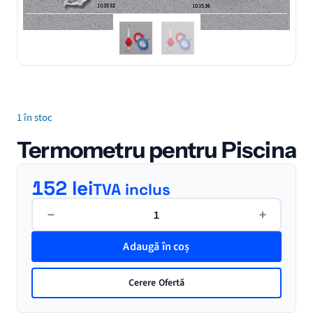
1 în stoc
Termometru pentru Piscina
152
lei
TVA inclus
Cantitate
−
+
Termometru
pentru
Adaugă în coș
Piscina
Cerere Ofertă