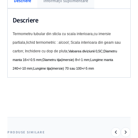
Descriere
Informații suplimentare
Descriere
Termometru tubular din sticla cu scala interioara,cu imersie
partiala,lichid termometric : alcool; Scala interioara din geam sau
carton; Inchidere cu dop de pluta;
Valoarea diviziunii 0,5C;
Diametru
manta 16+/-0.5 mm;
Diametru tija(imersie) 8+/-1 mm;L
ungime manta
240+/-10 mm;Lungime
tija(imersie) 70 sau 100+/-5 mm
PRODUSE SIMILARE