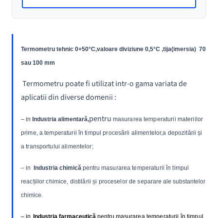
Termometru tehnic 0+50°C,valoare diviziune 0,5°C ,tija(imersia) 70
sau 100 mm
Termometru poate fi utilizat intr-o gama variata de
aplicatii din diverse domenii :
pentru
– in
Industria alimentară,
ma
surarea temperaturii materiilor
prime, a temperaturii în timpul procesării alimentelor,a depozitării și
a transportului alimentelor;
–
in
Industria chimică
pentru ma
surarea temperaturii în timpul
reacțiilor chimice, distilării și proceselor de separare
ale substantelor
chimice.
– in
Industria farmaceutică
pentru ma
surarea temperaturii în timpul