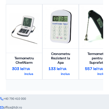
Cronometru
Termometru
Termometru
Rezistent la
pentru
ChefAlarm
Apa
Suprafata
303
lei
133
lei
557
lei
TVA
TVA
TVA
inclus
inclus
inclus
+40 790 410 000
office@tdr.ro