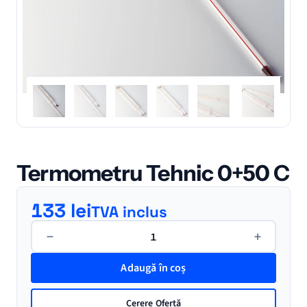
Termometru Tehnic 0+50 C
133
lei
TVA inclus
Cantitate
−
+
Termometru
Tehnic
Adaugă în coș
0+50
C
Cerere Ofertă