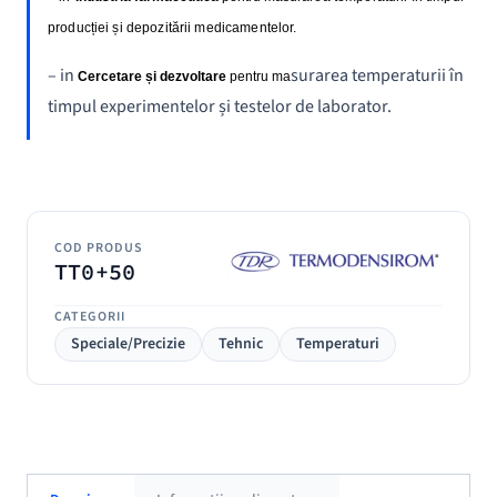
producției și depozitării medicamentelor.
– in
surarea temperaturii în
Cercetare și dezvoltare
pentru ma
timpul experimentelor și testelor de laborator.
COD PRODUS
TT0+50
CATEGORII
Speciale/Precizie
Tehnic
Temperaturi