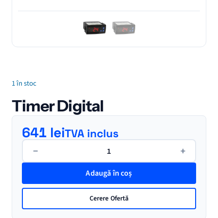
1 în stoc
Timer Digital
641
lei
TVA inclus
Cantitate
−
+
Timer
Digital
Adaugă în coș
Cerere Ofertă