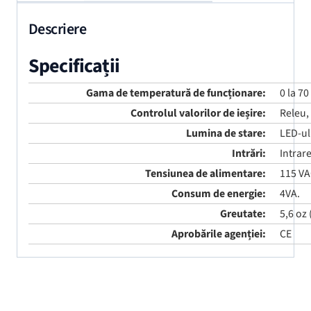
Descriere
Specificații
Gama de temperatură de funcționare:
0 la 70
Controlul valorilor de ieșire:
Releu, 
Lumina de stare:
LED-ul
Intrări:
Intrare
Tensiunea de alimentare:
115 VA
Consum de energie:
4VA.
Greutate:
5,6 oz 
Aprobările agenției:
CE