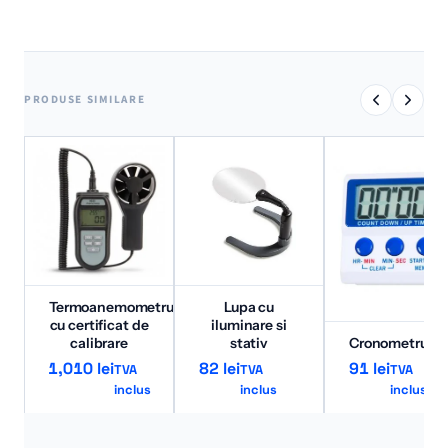
PRODUSE SIMILARE
Termoanemometru
Lupa cu
cu certificat de
iluminare si
calibrare
stativ
Cronometru/Ti
1,010
lei
82
lei
91
lei
TVA
TVA
TVA
inclus
inclus
inclus