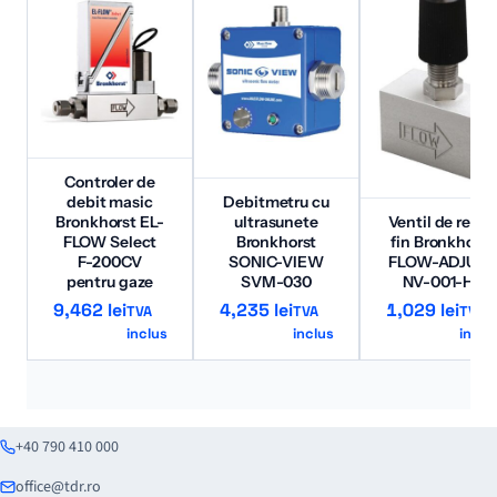
Controler de
debit masic
Debitmetru cu
Bronkhorst EL-
ultrasunete
Ventil de regla
FLOW Select
Bronkhorst
fin Bronkhorst
F-200CV
SONIC-VIEW
FLOW-ADJUST
pentru gaze
SVM-030
NV-001-HR
9,462
lei
4,235
lei
1,029
lei
TVA
TVA
TVA
inclus
inclus
inclu
+40 790 410 000
office@tdr.ro