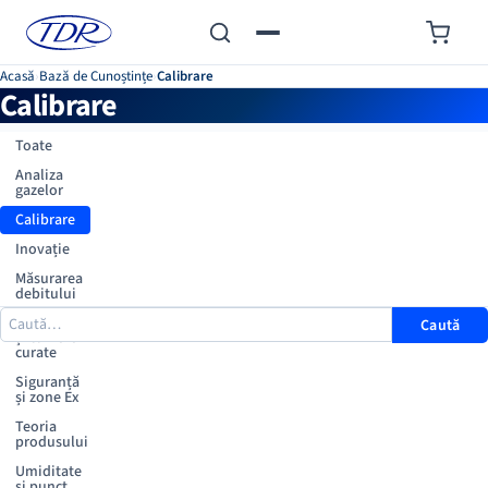
Acasă
›
Bază de Cunoștințe
›
Calibrare
Calibrare
Toate
Analiza
gazelor
Calibrare
Inovație
Măsurarea
debitului
Monitorizare
Caută
și camere
curate
Siguranță
și zone Ex
Teoria
produsului
Umiditate
și punct