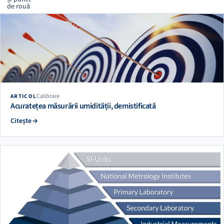
de rouă
Calibrare
ARTICOL
Acuratețea măsurării umidității, demistificată
Citește