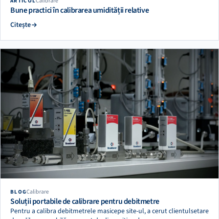
Calibrare
ARTICOL
Bune practici în calibrarea umidității relative
Citește
Calibrare
BLOG
Soluții portabile de calibrare pentru debitmetre
Pentru a calibra debitmetrele masicepe site-ul, a cerut clientulsetare