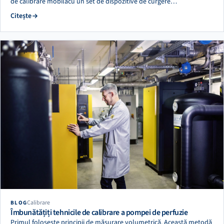
de calibrare mobilăcu un set de dispozitive de curgere…
Citește
Calibrare
BLOG
Îmbunătățiți tehnicile de calibrare a pompei de perfuzie
Primul folosește principii de măsurare volumetrică. Această metodă