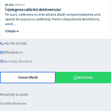
Calibrare
BLOG
Înțelegerea calibrării debitmetrului
Pe scurt, calibrarea nu este altceva decât comparareaieșirea unui
aparat de masura cu areferinţă. Pentru dispozitivele Bronkhorst,
acest…
Citește
+40 790 410 000
office@tdr.ro
București, România
Cerere Ofertă
WhatsApp
Modalități de plată
Condiții de livrare