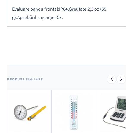
Evaluare panou frontal:
IP64.
Greutate:
2,3 oz (65
g).
Aprobările agenției:
CE.
PRODUSE SIMILARE