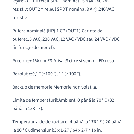
Ieșiri:
OUT1 = releu SPDT nominal 16 A @ 240 VAC
rezistiv;
OUT2 = releul SPDT nominal 8 A @ 240 VAC
rezistiv.
Putere nominală (HP):
1 CP (OUT1).
Cerinte de
putere:
15 VAC, 230 VAC, 12 VAC / VDC sau 24 VAC / VDC
(în funcție de model).
Precizie:
± 1% din FS.
Afişaj:
3 cifre și semn, LED roșu.
Rezoluţie:
0,1 ° (<100 °);
1 ° (≥100 °).
Backup
de memorie:
Memorie non volatila.
Limita de temperatură:
Ambient: 0 până la 70 ° C (32
până la 158 ° F).
Temperatura de depozitare:
-4 până la 176 ° F (-20 până
la 80 ° C).
dimensiuni:
3 x 1-27 / 64 x 2-7 / 16 in.