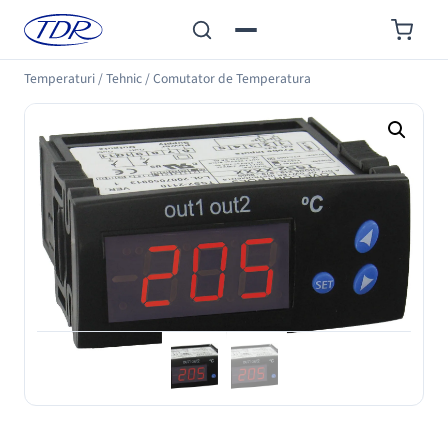
Temperaturi
/
Tehnic
/
Comutator de Temperatura