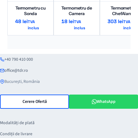
Termometru cu
Termometru de
Termometru
Sonda
Camera
ChefAlarm
48
lei
18
lei
303
lei
TVA
TVA
TVA
inclus
inclus
inclus
+40 790 410 000
office@tdr.ro
București, România
Cerere Ofertă
WhatsApp
Modalități de plată
Condiții de livrare