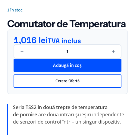
1 în stoc
Comutator de Temperatura
1,016
lei
TVA inclus
Cantitate
−
+
Comutator
de
Adaugă în coș
Temperatura
Cerere Ofertă
Seria TSS2 în
două trepte de
temperatura
de
pornire
are două intrări și ieșiri independente
de
senzori de
control într –
un singur dispozitiv.