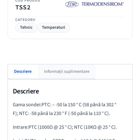
COD PRODUS
TSS2
CATEGORII
Tehnic
Temperaturi
Descriere
Informații suplimentare
Descriere
Gama sondei:
PTC: – -50 la 150 ° C (58 până la 302 °
F);
NTC: -58 până la 230 ° F (-50 până la 110 ° C).
Intrare:
PTC (1000Ω @ 25 ° C);
NTC (10KΩ @ 25 ° C).