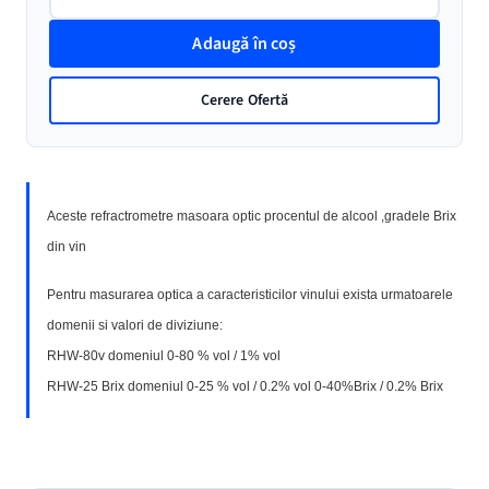
Refractrometre
pentru
Adaugă în coș
Vin
Cerere Ofertă
Aceste refractrometre masoara optic procentul de alcool ,gradele Brix
din vin
Pentru masurarea optica a caracteristicilor vinului exista urmatoarele
domenii si valori de diviziune:
RHW-80v domeniul 0-80 % vol / 1% vol
RHW-25 Brix domeniul 0-25 % vol / 0.2% vol 0-40%Brix / 0.2% Brix