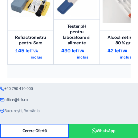
Tester pH
pentru
Refractrometru
laboratoare si
Alcoolmetru 0
pentru Sare
alimente
80 % gr
145
lei
490
lei
42
lei
TVA
TVA
TVA
inclus
inclus
inclus
+40 790 410 000
office@tdr.ro
București, România
Cerere Ofertă
WhatsApp