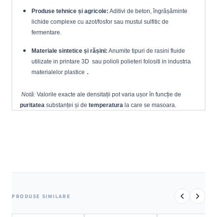
Produse tehnice și agricole:
Aditivi de beton, îngrășăminte
lichide complexe cu azot/fosfor sau mustul sulfitic de
fermentare.
Materiale sintetice și rășini:
Anumite tipuri de rasini fluide
utilizate in printare 3D sau polioli polieteri folositi in industria
.
materialelor plastice
Notă:
Valorile exacte ale densitații pot varia ușor în funcție de
puritatea
substanței și de
temperatura
la care se masoara.
PRODUSE SIMILARE