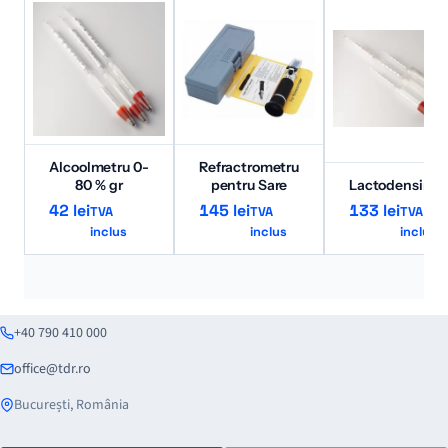
Alcoolmetru 0-
Refractrometru
80 % gr
pentru Sare
Lactodensimet
42
lei
145
lei
133
lei
TVA
TVA
TVA
inclus
inclus
inclus
+40 790 410 000
office@tdr.ro
București, România