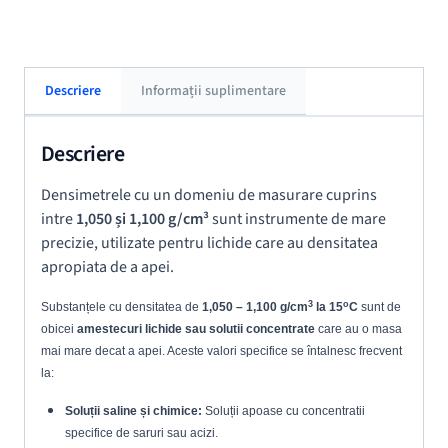
Descriere
Informații suplimentare
Descriere
Densimetrele cu un domeniu de masurare cuprins
intre
1,05
0 și 1,100 g/cm³
sunt instrumente de mare
precizie, utilizate pentru lichide care au densitatea
apropiata de a apei.
3
o
Substanțele cu densitatea de
1,050 – 1,100 g/cm
la 15
C
sunt de
obicei
amestecuri lichide sau solutii concentrate
care au o masa
mai mare decat a apei. Aceste valori specifice se întalnesc frecvent
la:
Soluții saline și chimice:
Soluții apoase cu concentratii
specifice de saruri sau acizi.