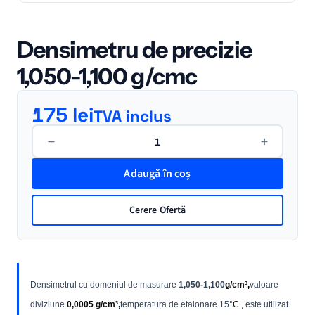
Densimetru de precizie
1,050-1,100 g/cmc
175
lei
TVA inclus
Cantitate
−
+
Densimetru
de
Adaugă în coș
precizie
1,050-
Cerere Ofertă
1,100
g/cmc
Densimetrul cu domeniul de masurare
1,050-1,100
g/cm³,
valoare
diviziune
0,0005 g/cm³,
temperatura de etalonare 15
°C.,
este utilizat