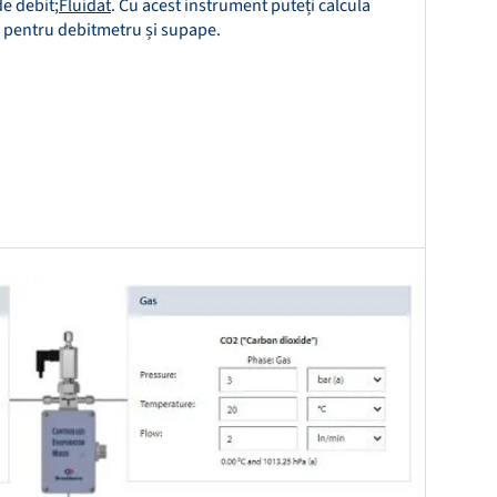
de debit;
Fluidat
. Cu acest instrument puteți calcula
ie pentru debitmetru și supape.