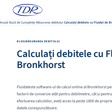
Acasă
›
Bază de Cunoștințe
›
Măsurarea debitului
›
Calculați debitele cu Fluidat de 
BLOG
MĂSURAREA DEBITULUI
Calculați debitele cu F
Bronkhorst
Fluidateste software-ul de calcul online al Bronkhorst pen
factorii de conversie atât pentru debitmetre, cât și pent
efectuarea calculelor, aveți acces la peste 1800 de proprietă
datele corespunzătoare.