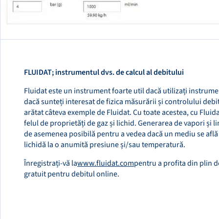
FLUIDAT; instrumentul dvs. de calcul al debitului
Fluidat este un instrument foarte util dacă utilizați instru
dacă sunteți interesat de fizica măsurării și controlului debi
arătat câteva exemple de Fluidat. Cu toate acestea, cu Fluida
felul de proprietăți de gaz și lichid. Generarea de vapori și l
de asemenea posibilă pentru a vedea dacă un mediu se află 
lichidă la o anumită presiune și/sau temperatură.
Înregistrați-vă la
www.fluidat.com
pentru a profita din plin d
gratuit pentru debitul online.