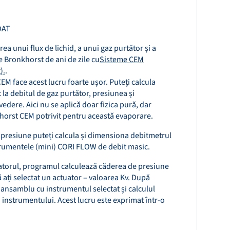
DAT
rea unui flux de lichid, a unui gaz purtător și a
ce Bronkhorst de ani de zile cu
Sisteme CEM
).
.
EM face acest lucru foarte ușor. Puteți calcula
 la debitul de gaz purtător, presiunea și
vedere. Aici nu se aplică doar fizica pură, dar
khorst CEM potrivit pentru această evaporare.
 presiune puteți calcula și dimensiona debitmetrul
trumentele (mini) CORI FLOW de debit masic.
atorul, programul calculează căderea de presiune
 ați selectat un actuator – valoarea Kv. După
e ansamblu cu instrumentul selectat și calculul
a instrumentului. Acest lucru este exprimat într-o