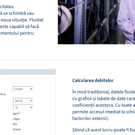
acitatea
ră se schimbă sau
 noua situație. Fluidat
este capabil să facă
rumentului pentru
Calcularea debitelor
În mod tradițional, datele flui
cu grafice și tabele de date ca
coeficienții acestora. Cu toate a
permite accesul imediat la sch
factorilor externi).
Știind că acest lucru poate fi f