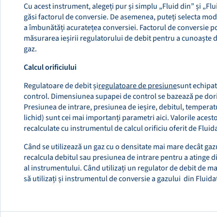
Cu acest instrument, alegeți pur și simplu „Fluid din” și „Flu
găsi factorul de conversie. De asemenea, puteți selecta mod
a îmbunătăți acuratețea conversiei. Factorul de conversie poa
măsurarea ieșirii regulatorului de debit pentru a cunoaște d
gaz.
Calcul orificiului
Regulatoare de debit și
regulatoare de presiune
sunt echipa
control. Dimensiunea supapei de control se bazează pe dorin
Presiunea de intrare, presiunea de ieșire, debitul, temperat
lichid) sunt cei mai importanți parametri aici. Valorile acest
recalculate cu instrumentul de calcul orificiu oferit de Fluida
Când se utilizează un gaz cu o densitate mai mare decât gazu
recalcula debitul sau presiunea de intrare pentru a atinge 
al instrumentului. Când utilizați un regulator de debit de ma
să utilizați și instrumentul de conversie a gazului din Fluida