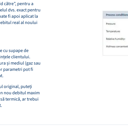
id către”, pentru a
elul dvs. exact pentru
te fi apoi aplicat la
ebitul real al noului
te cu supape de
țele clientului.
ura și mediul (gaz sau
or parametri pot fi
t.
l original, puteți
din nou debitul maxim
să termică, ar trebui
t.