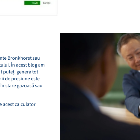
mente Bronkhorst sau
tului. În acest blog am
t puteți genera tot
inii de presiune este
în stare gazoasă sau
e acest calculator