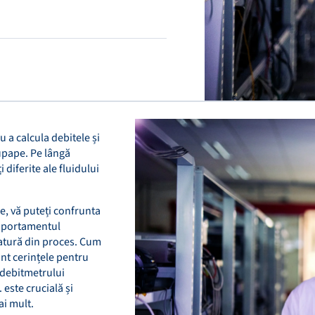
 a calcula debitele și
supape. Pe lângă
 diferite ale fluidului
e, vă puteți confrunta
omportamentul
eratură din proces. Cum
unt cerințele pentru
 debitmetrului
este crucială și
ai mult.