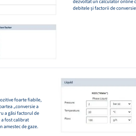
dezvoltat un calculator online 
debitele și factorii de convers
zitive foarte fiabile,
partea „conversie a
ru a găsi factorul de
 a fost calibrat
 un amestec de gaze.