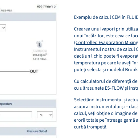
Exemplu de calcul CEM în FLUI
Crearea unui vapori prin utiliza
unui încălzitor, este ceva ce fa
(Controlled Evaporation Mixing
Instrumentul nostru de calcul C
dacă un lichid poate fi evaporat
temperatura pe care le aveți în 
puteți selecta și modelul Bron
Cu calculatorul de diferență de
cu ultrasunete ES-FLOW și ins
Selectând instrumentul și actu
asupra instrumentului și – dacă
calcul, veți obține o imagine d
erorii totale pe întreaga gamă 
curbă trompetă.