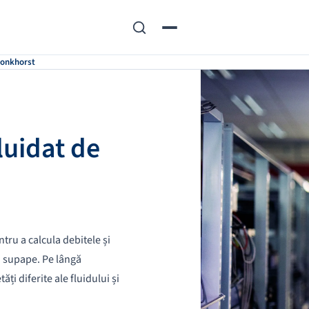
Bronkhorst
luidat de
tru a calcula debitele și
ru supape. Pe lângă
ți diferite ale fluidului și