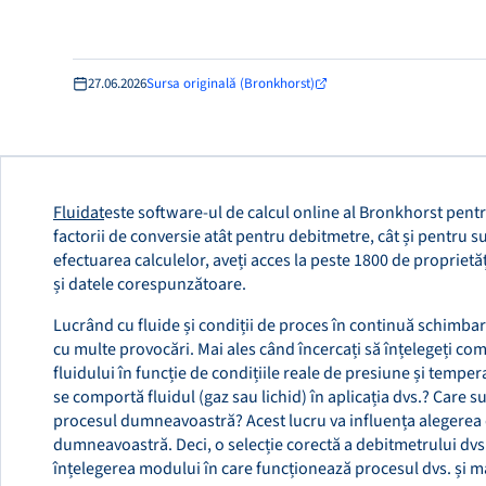
27.06.2026
Sursa originală (Bronkhorst)
Fluidat
este software-ul de calcul online al Bronkhorst pentru
factorii de conversie atât pentru debitmetre, cât și pentru 
efectuarea calculelor, aveți acces la peste 1800 de proprietăți
și datele corespunzătoare.
Lucrând cu fluide și condiții de proces în continuă schimbar
cu multe provocări. Mai ales când încercați să înțelegeți c
fluidului în funcție de condițiile reale de presiune și temp
se comportă fluidul (gaz sau lichid) în aplicația dvs.? Care s
procesul dumneavoastră? Acest lucru va influența alegerea
dumneavoastră. Deci, o selecție corectă a debitmetrului dvs. 
înțelegerea modului în care funcționează procesul dvs. și m