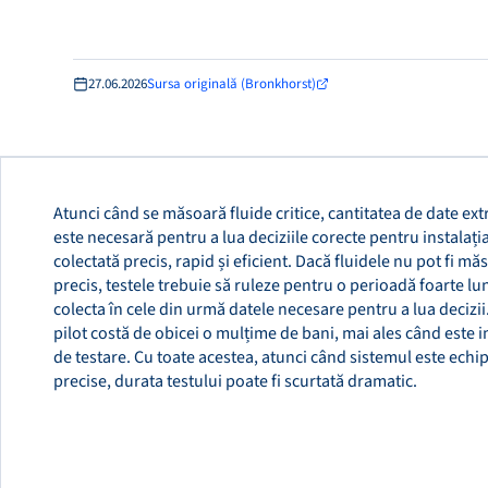
27.06.2026
Sursa originală (Bronkhorst)
Atunci când se măsoară fluide critice, cantitatea de date ex
este necesară pentru a lua deciziile corecte pentru instalația
colectată precis, rapid și eficient. Dacă fluidele nu pot fi mă
precis, testele trebuie să ruleze pentru o perioadă foarte l
colecta în cele din urmă datele necesare pentru a lua decizii. 
pilot costă de obicei o mulțime de bani, mai ales când este 
de testare. Cu toate acestea, atunci când sistemul este echi
precise, durata testului poate fi scurtată dramatic.