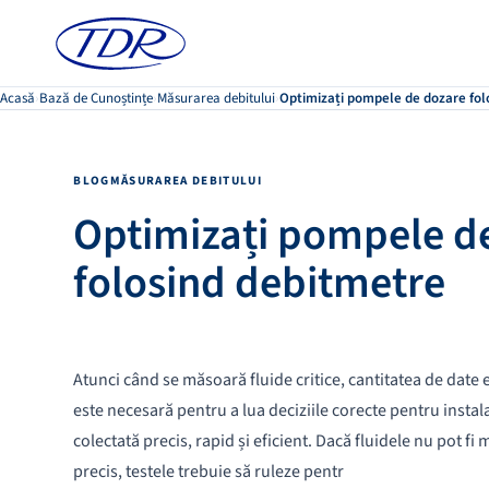
Acasă
›
Bază de Cunoștințe
›
Măsurarea debitului
›
Optimizați pompele de dozare fol
BLOG
MĂSURAREA DEBITULUI
Optimizați pompele d
folosind debitmetre
Atunci când se măsoară fluide critice, cantitatea de date 
este necesară pentru a lua deciziile corecte pentru instala
colectată precis, rapid și eficient. Dacă fluidele nu pot fi
precis, testele trebuie să ruleze pentr