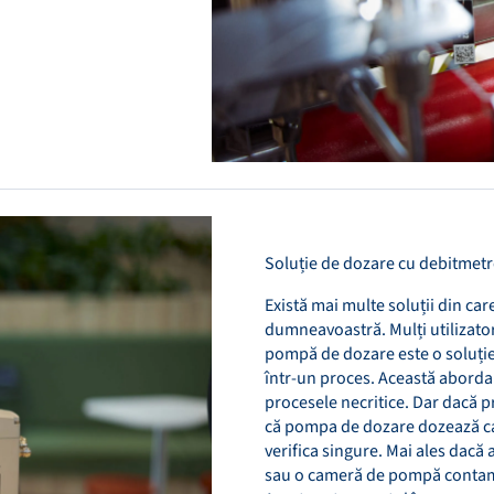
Soluție de dozare cu debitmetr
Există mai multe soluții din car
dumneavoastră. Mulți utilizato
pompă de dozare este o soluție 
într-un proces. Această aborda
procesele necritice. Dar dacă pr
că pompa de dozare dozează ca
verifica singure. Mai ales dacă
sau o cameră de pompă contamin