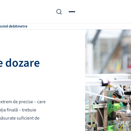
osind debitmetre
e dozare
extrem de precise – care
ția finală – trebuie
 măsurate suficient de