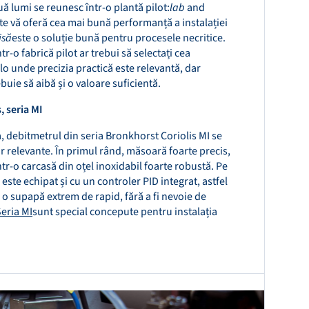
 lumi se reunesc într-o plantă pilot:
lab
and
te vă oferă cea mai bună performanță a instalației
isă
este o soluție bună pentru procesele necritice.
r-o fabrică pilot ar trebui să selectați cea
olo unde precizia practică este relevantă, dar
uie să aibă și o valoare suficientă.
, seria MI
 debitmetrul din seria Bronkhorst Coriolis MI se
or relevante. În primul rând, măsoară foarte precis,
tr-o carcasă din oțel inoxidabil foarte robustă. Pe
 este echipat și cu un controler PID integrat, astfel
o supapă extrem de rapid, fără a fi nevoie de
eria MI
sunt special concepute pentru instalația