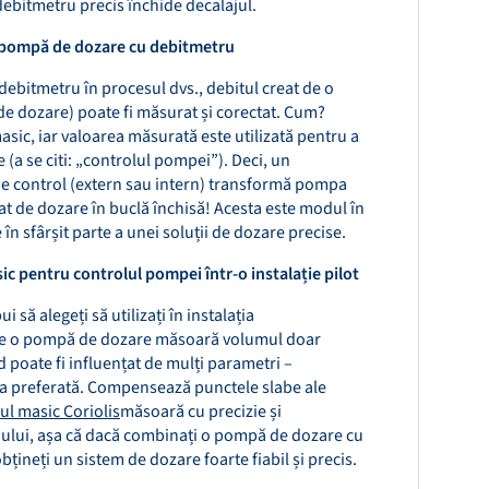
debitmetru precis închide decalajul.
 pompă de dozare cu debitmetru
 debitmetru în procesul dvs., debitul creat de o
 dozare) poate fi măsurat și corectat. Cum?
sic, iar valoarea măsurată este utilizată pentru a
(a se citi: „controlul pompei”). Deci, un
de control (extern sau intern) transformă pompa
t de dozare în buclă închisă! Acesta este modul în
n sfârșit parte a unei soluții de dozare precise.
ic pentru controlul pompei într-o instalație pilot
i să alegeți să utilizați în instalația
e o pompă de dozare măsoară volumul doar
d poate fi influențat de mulți parametri –
rea preferată. Compensează punctele slabe ale
ul masic Coriolis
măsoară cu precizie și
dului, așa că dacă combinați o pompă de dozare cu
țineți un sistem de dozare foarte fiabil și precis.