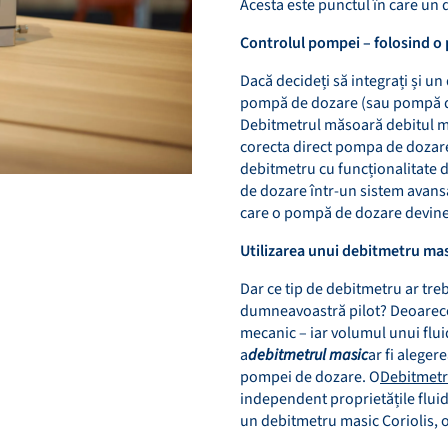
Acesta este punctul în care un 
Controlul pompei – folosind o
Dacă decideți să integrați și un
pompă de dozare (sau pompă de
Debitmetrul măsoară debitul ma
corecta direct pompa de dozare 
debitmetru cu funcționalitate 
de dozare într-un sistem avansa
care o pompă de dozare devine î
Utilizarea unui debitmetru mas
Dar ce tip de debitmetru ar trebu
dumneavoastră pilot? Deoarec
mecanic – iar volumul unui flui
a
debitmetrul masic
ar fi alege
pompei de dozare. O
Debitmetr
independent proprietățile flui
un debitmetru masic Coriolis, ob