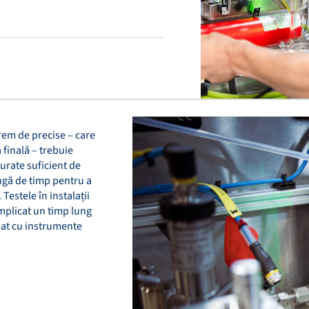
trem de precise – care
 finală – trebuie
surate suficient de
ungă de timp pentru a
Testele în instalații
implicat un timp lung
pat cu instrumente