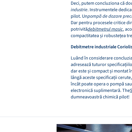
Deci, putem concluziona că două
industrie
. Instrumentele dedica
pilot. Un
pompă de dozare prec
Dar pentru procesele critice dint
potrivită
debitmetrul masic
, ac
compactitatea și robustețea treb
Debitmetre industriale Coriolis
Luând în considerare concluzia,
adresează tuturor specificațiil
dar este și compact și montat în
lângă aceste specificații cerute,
încât poate opera o pompă sau 
electronică suplimentară. The
S
dumneavoastră chimică pilot!