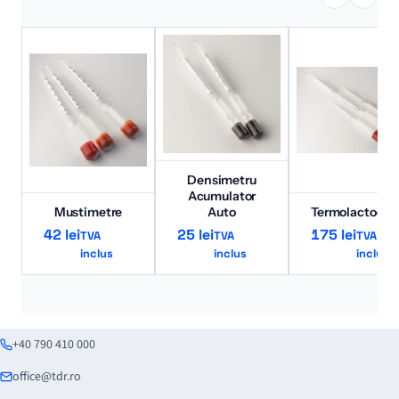
Densimetru
Acumulator
Mustimetre
Auto
Termolactoden
42
lei
25
lei
175
lei
TVA
TVA
TVA
inclus
inclus
inclus
+40 790 410 000
office@tdr.ro