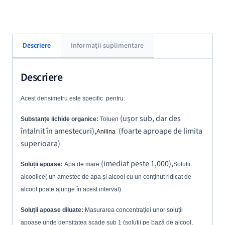
Descriere
Informații suplimentare
Descriere
Acest densimetru este specific pentru:
(ușor sub, dar des
Substanțe lichide organice:
Toluen
întalnit în amestecuri),
(foarte aproape de limita
Anilina
superioara)
(imediat peste 1,000),
Soluții apoase:
Apa de mare
Soluții
alcoolice(
un amestec de apa și alcool cu un conținut ridicat de
alcool poate ajunge în acest interval)
Soluții apoase diluate:
Masurarea concentrației unor soluții
apoase unde densitatea scade sub 1 (soluții pe bază de alcool,