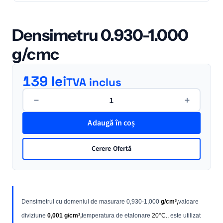
Densimetru 0.930-1.000
g/cmc
139
lei
TVA inclus
Cantitate
−
+
Densimetru
0.930-
Adaugă în coș
1.000
g/cmc
Cerere Ofertă
Densimetrul cu domeniul de masurare 0,930-1,000
g/cm³,
valoare
diviziune
0,001 g/cm³,
temperatura de etalonare
20°C.,
este utilizat