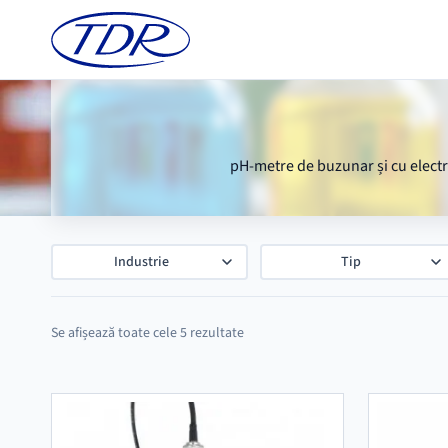
pH-metre de buzunar și cu electro
Industrie
Tip
Se afișează toate cele 5 rezultate