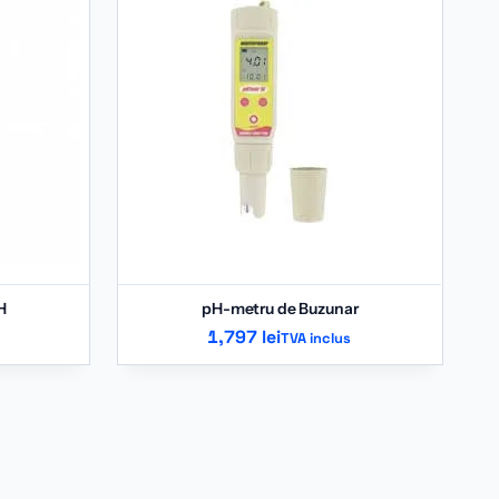
H
pH-metru de Buzunar
1,797
lei
TVA inclus