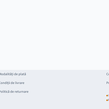
Modalități de plată
C
Condiții de livrare
P
Politică de returnare