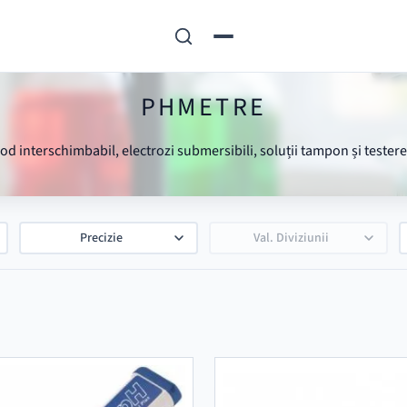
PHMETRE
d interschimbabil, electrozi submersibili, soluții tampon și tester
Precizie
Val. Diviziunii