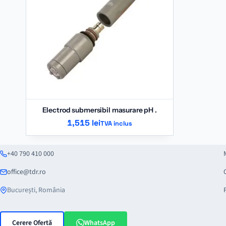
Electrod submersibil masurare pH .
1,515
lei
TVA inclus
+40 790 410 000
office@tdr.ro
București, România
Cerere Ofertă
WhatsApp