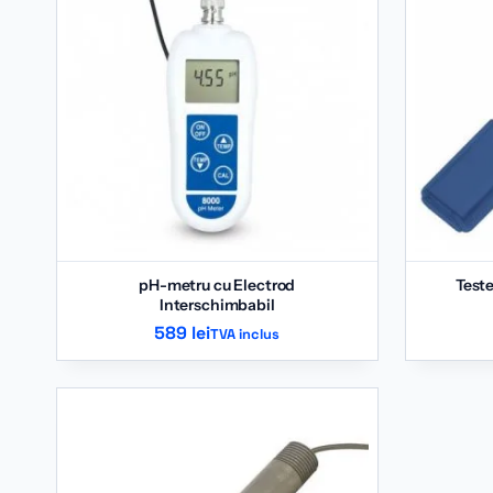
pH-metru cu Electrod
Teste
Interschimbabil
589
lei
TVA inclus