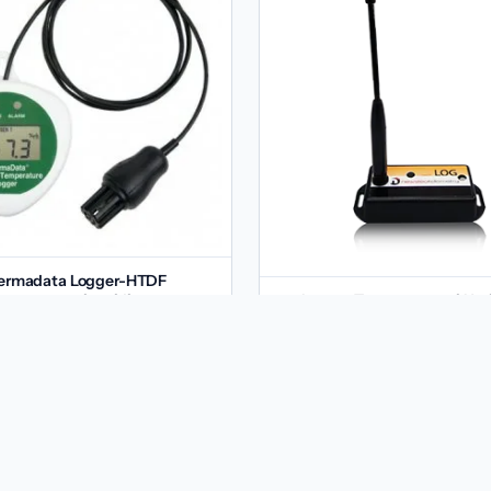
ermadata Logger-HTDF
mperatura si umiditate
Logger Temperatura si Um
871
lei
1,416
lei
TVA inclus
TVA inclus