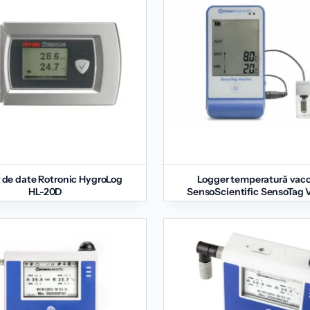
 de date Rotronic HygroLog
Logger temperatură vacc
HL-20D
SensoScientific SensoTag 