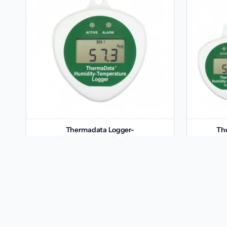
Thermadata Logger-
Th
HDT,temperatura si umiditate
te
762
lei
TVA inclus