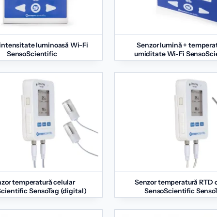
intensitate luminoasă Wi-Fi
Senzor lumină + temperat
SensoScientific
umiditate Wi-Fi SensoScie
zor temperatură celular
Senzor temperatură RTD c
ientific SensoTag (digital)
SensoScientific Senso