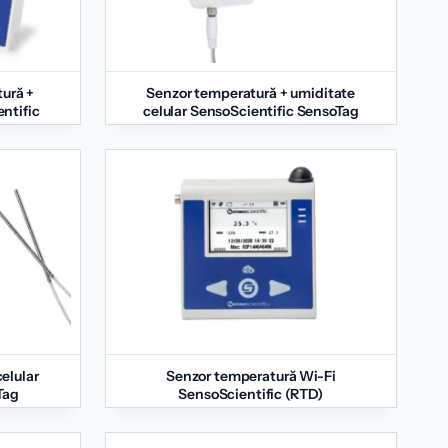
ură +
Senzor temperatură + umiditate
ntific
celular SensoScientific SensoTag
elular
Senzor temperatură Wi-Fi
Tag
SensoScientific (RTD)