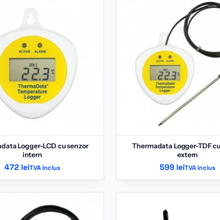
data Logger-LCD cu senzor
Thermadata Logger-TDF cu
intern
extern
472
lei
599
lei
TVA inclus
TVA inclus