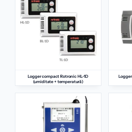
Logger compact Rotronic HL-1D
Logger
(umiditate + temperatură)