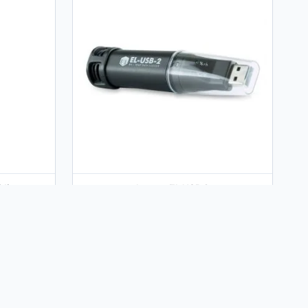
iditate
Logger EL USB 2
387
lei
TVA inclus