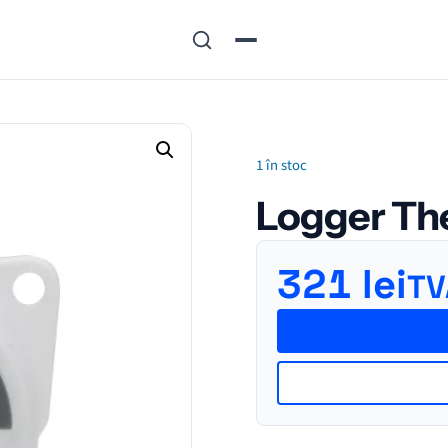
1 în stoc
Logger Th
321
lei
TV