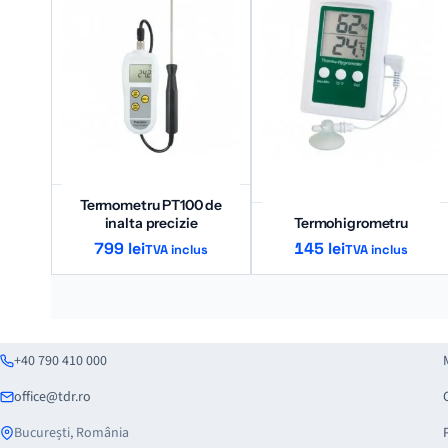
Termometru PT100 de
inalta precizie
Termohigrometru
799
lei
145
lei
TVA inclus
TVA inclus
+40 790 410 000
office@tdr.ro
București, România