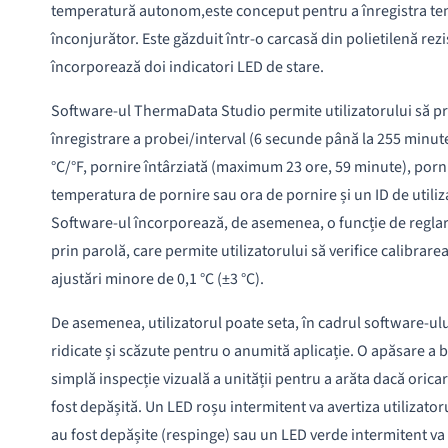
temperatură autonom,este conceput pentru a înregistra t
înconjurător. Este găzduit într-o carcasă din polietilenă rezi
încorporează doi indicatori LED de stare.
Software-ul ThermaData Studio permite utilizatorului să p
înregistrare a probei/interval (6 secunde până la 255 minute)
°C/°F, pornire întârziată (maximum 23 ore, 59 minute), porni
temperatura de pornire sau ora de pornire și un ID de utiliz
Software-ul încorporează, de asemenea, o funcție de reglare
prin parolă, care permite utilizatorului să verifice calibrarea
ajustări minore de 0,1 °C (±3 °C).
De asemenea, utilizatorul poate seta, în cadrul software-ulu
ridicate și scăzute pentru o anumită aplicație. O apăsare a 
simplă inspecție vizuală a unității pentru a arăta dacă oricar
fost depășită. Un LED roșu intermitent va avertiza utilizator
au fost depășite (respinge) sau un LED verde intermitent va a