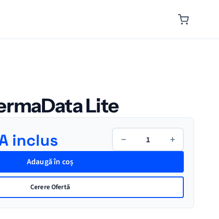
ermaData Lite
Cantitate
A inclus
−
+
Logger
ThermaData
Adaugă în coș
Lite
Cerere Ofertă