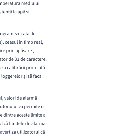
emperatura mediului
stentă la apă și
rogrameze rata de
, ceasul în timp real,
re prin apăsare ,
ator de 31 de caractere.
 a calibrării protejată
 loggerelor și să facă
i, valori de alarmă
butonului va permite o
e dintre aceste limite a
ul că limitele de alarmă
vertiza utilizatorul că