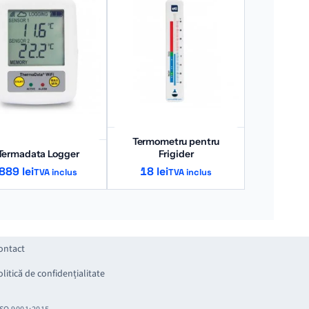
Termometru pentru
Termadata Logger
Frigider
889
lei
18
lei
TVA inclus
TVA inclus
ontact
olitică de confidențialitate