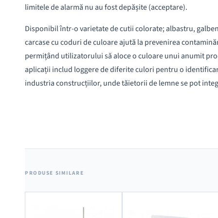
limitele de alarmă nu au fost depășite (acceptare).
Disponibil într-o varietate de cutii colorate; albastru, galben
carcase cu coduri de culoare ajută la prevenirea contaminări
permițând utilizatorului să aloce o culoare unui anumit prod
aplicații includ loggere de diferite culori pentru o identifi
industria construcțiilor, unde tăietorii de lemne se pot int
PRODUSE SIMILARE