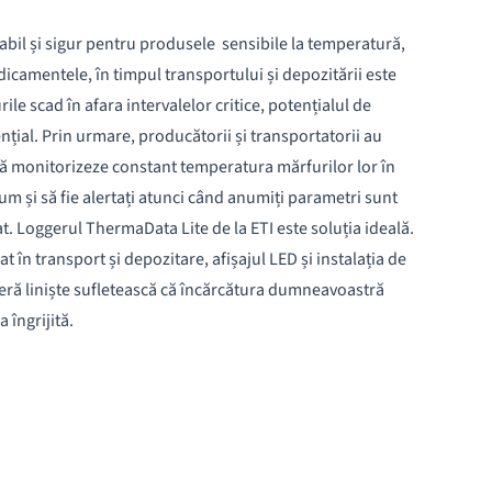
bil și sigur pentru produsele sensibile la temperatură,
dicamentele, în timpul transportului și depozitării este
le scad în afara intervalelor critice, potențialul de
țial. Prin urmare, producătorii și transportatorii au
să monitorizeze constant temperatura mărfurilor lor în
cum și să fie alertați atunci când anumiți parametri sunt
t. Loggerul ThermaData Lite de la ETI este soluția ideală.
at în transport și depozitare, afișajul LED și instalația de
eră liniște sufletească că încărcătura dumneavoastră
 îngrijită.