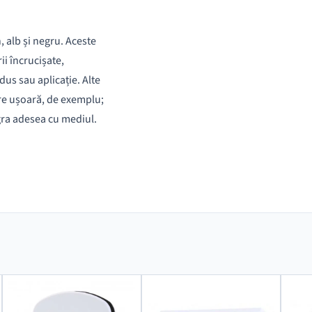
, alb și negru. Aceste
i încrucișate,
us sau aplicație. Alte
care ușoară, de exemplu;
egra adesea cu mediul.