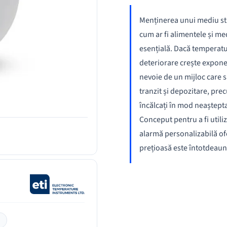
Menținerea unui mediu sta
cum ar fi alimentele și me
esențială. Dacă temperaturi
deteriorare crește exponen
nevoie de un mijloc care 
tranzit și depozitare, pre
încălcați în mod neaștepta
Conceput pentru a fi utiliz
alarmă personalizabilă of
prețioasă este întotdeauna