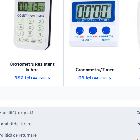
Cronometru Rezistent
la Apa
Cronometru/Timer
133
lei
91
lei
TVA inclus
TVA inclus
Modalități de plată
C
Condiții de livrare
P
Politică de returnare